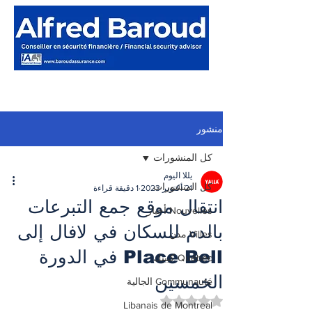
منشور
كل المنشورات
يللا اليوم
كل المنشورات
21 أكتوبر 2023
1 دقيقة قراءة
انتقال موقع جمع التبرعات
Nouvelles أخبار
بالدم للسكان في لافال إلى
Villes مدن
Place Bell في الدورة
Québec كيبيك
الخمسين
Communauté الجالية
تم التقييم بـ ليس رقمًا من أصل 5 نجوم.
Libanais de Montreal