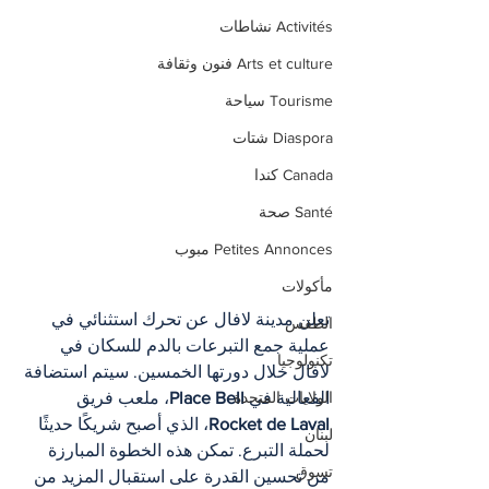
Activités نشاطات
Arts et culture فنون وثقافة
Tourisme سياحة
Diaspora شتات
Canada كندا
Santé صحة
Petites Annonces مبوب
مأكولات
تعلن مدينة لافال عن تحرك استثنائي في 
الطقس
عملية جمع التبرعات بالدم للسكان في 
تكنولوجيا
لافال خلال دورتها الخمسين. سيتم استضافة 
الفعالية في 
Place Bell
، ملعب فريق 
الولايات المتحدة
Rocket de Laval
، الذي أصبح شريكًا حديثًا 
لبنان
لحملة التبرع. تمكن هذه الخطوة المبارزة 
تسوق
من تحسين القدرة على استقبال المزيد من 