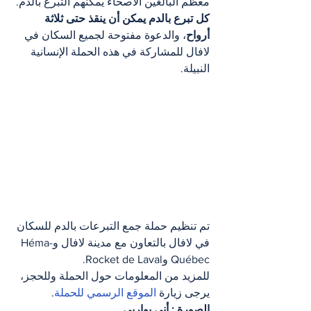
معظم البالغين الأصحاء يمكنهم التبرع بالدم. 
كل تبرع بالدم يمكن أن ينقذ حتى ثلاثة 
أرواح
، والدعوة مفتوحة لجميع السكان في 
لافال للمشاركة في هذه الحملة الإنسانية 
النبيلة.
تم تنظيم حملة جمع التبرعات بالدم للسكان 
في لافال بالتعاون مع مدينة لافال وHéma-
Québec وRocket de Laval.
للمزيد من المعلومات حول الحملة وللحجز، 
يرجى زيارة 
الموقع الرسمي للحملة
.
الصورة : أني بواريي
.