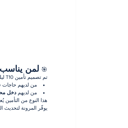
لمن يناسب ه
🎯 
تم تصميم تأمين T10 ليلبّي بشكل خاص:
من لديهم حاجات قص
من لديهم 
دخل مح
هذا النوع من التأمين ي
يوفّر المرونة لتحديث ال