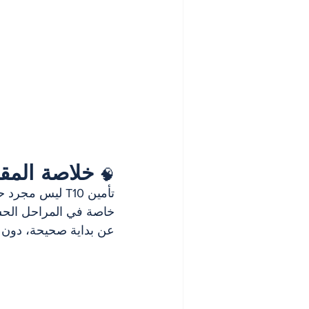
خلاصة المق
🧠 
تأمين T10 ليس 
خاصة في المراحل الحساس
عن بداية صحيحة، دون تع