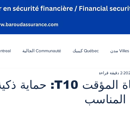
Villes مدن
Québec كيبيك
Communauté الجالية
ntreal
2 دقيقة قراءة
افة
Tourisme سياحة
Diaspora شتات
Canada 
تأمين الحياة المؤقت T10: 
المناسب
ات
الطقس
تكنولوجيا
الولايات المتحدة
لبنان
 أصل 5 نجوم.