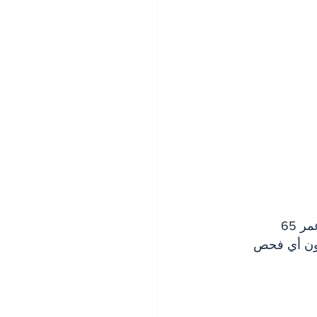
ر 65
ون أي فحص 