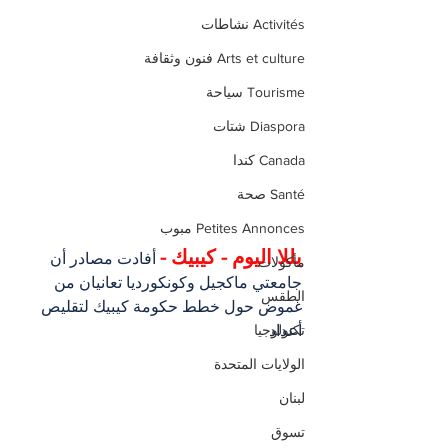
Activités نشاطات
Arts et culture فنون وثقافة
Tourisme سياحة
Diaspora شتات
Canada كندا
Santé صحة
Petites Annonces مبوب
يللا اليوم - كيبيك -
 أفادت مصادر أن 
مأكولات
جامعتي ماكجيل وكونكورديا تعانيان من 
الطقس
غموض حول خطط حكومة كيبيك لتقليص 
أعداد 
تكنولوجيا
الولايات المتحدة
لبنان
تسوق