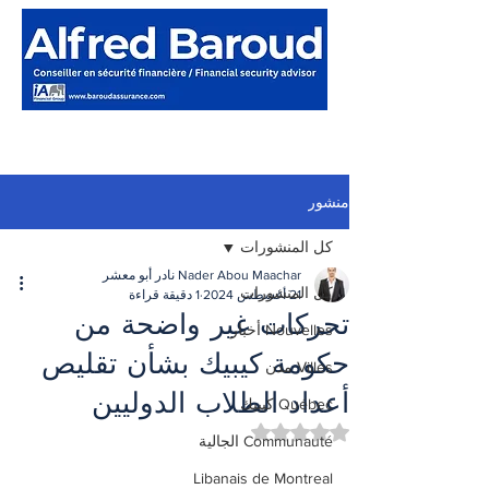
منشور
كل المنشورات
Nader Abou Maachar نادر أبو معشر
كل المنشورات
21 أغسطس 2024
1 دقيقة قراءة
تحركات غير واضحة من
Nouvelles أخبار
حكومة كيبيك بشأن تقليص
Villes مدن
أعداد الطلاب الدوليين
Québec كيبيك
تم التقييم بـ ليس رقمًا من أصل 5 نجوم.
Communauté الجالية
Libanais de Montreal