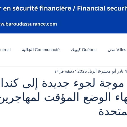
Villes مدن
Québec كيبيك
Communauté الجالية
ntreal
شر
9 أبريل 2025
1 دقيقة قراءة
افة
Tourisme سياحة
Diaspora شتات
Canada 
موجة لجوء جديدة إلى كندا 
هاء الوضع المؤقت لمهاجري
ات
الطقس
تكنولوجيا
الولايات المتحدة
لبنان
لمتحدة
 أصل 5 نجوم.