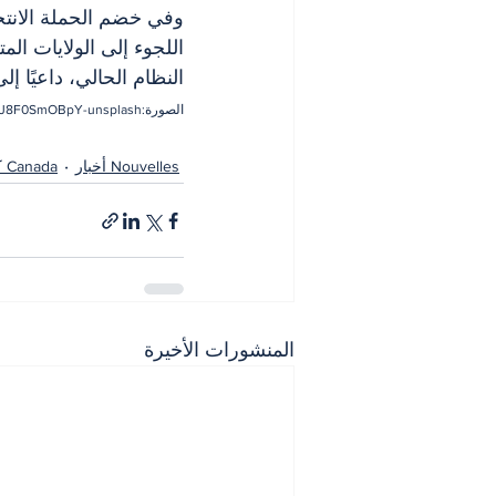
وفي خضم الحملة الانتخاب
اللجوء إلى الولايات المت
النظام الحالي، داعيًا إ
الصورة:hermes-rivera-aJ8F0SmOBpY-unsplash
Nouvelles أخبار
Canada كندا
المنشورات الأخيرة