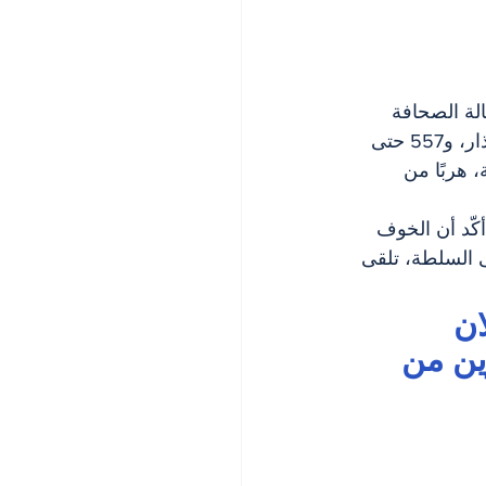
من وكالة الصحافة 
الكندية (The Canadian Press)، فإن عدد طلبات اللجوء عند هذا المعبر بلغ 1,356 في آذار، و557 حتى 
 هربًا من 
كّد أن الخوف 
ى السلطة، تلقى 
ن 
ين من 