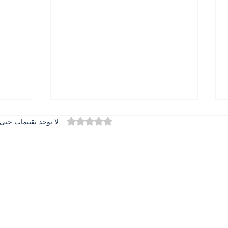
تم التقييم بـ 0 من أصل 5 نجوم.
لا توجد تقييمات حتى 
المطران بولس عبد الساتر في
الدور
تخريج جامعة الحكمة حضور
دعم ا
يرعى الرسالة ويبارك المستقبل