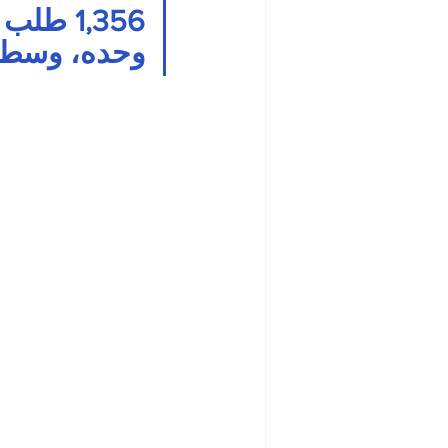
1,356 ط
وحده، وسط ت