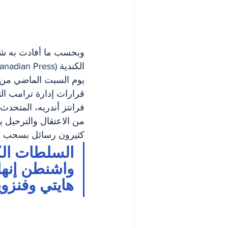
يوم السبت الماضي من ني
قرارات إدارة ترامب الت
فرانتز أندريه، المتحدث
من الاعتقال والترحيل ي
كثيرون رسائل بسحب وض
السلطات الك
واشنطن إنها
هايتي وفنزويل