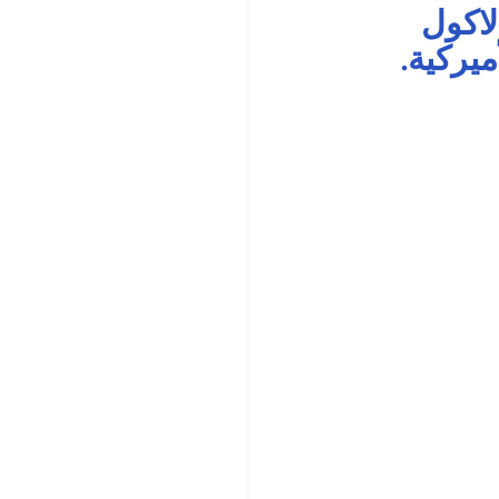
لاكول 
يركية.