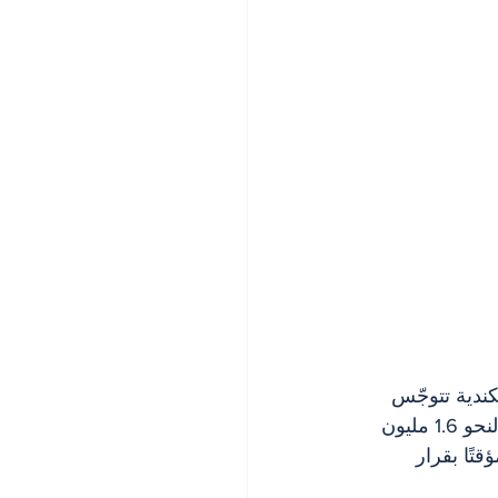
لسلطات الكندية تتوجّس 
من موجة جديدة، خاصة بعد إعلان وزارة الأمن الداخلي الأميركية إلغاء الوضع المؤقت لنحو 1.6 مليون 
تًا بقرار 