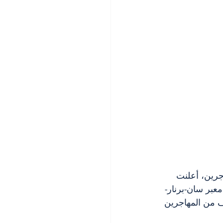
رين، أعلنت 
جوء عند معبر سان-برنار-
اف من المهاجرين 