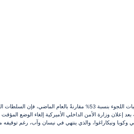
ورغم تراجع إجمالي طلبات اللجوء بنسبة 53% مقارنةً بالعام الماضي، فإن ا
 وكوبا ونيكاراغوا، والذي ينتهي في نيسان وآب، رغم توقيفه مؤق