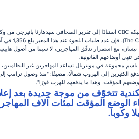
وبحسب ما أفادت به شبكة CBC استنادًا إلى تقرير الصحافي سيدهارثا بانيرجي 
سان، مع استمرار تدفّق المهاجرين، لا سيما من أصول هاييتية،
ي تنهي أوضاعهم القانونية.
 باسم مجموعة في مونتريال تساعد المهاجرين غير النظاميين، أ
دفع الكثيرين إلى الهروب شمالًا، مضيفًا: "منذ وصول ترامب إل
عهم المؤقت، وهذا ما يدفعهم للهرب فورًا".
ندية تتخوّف من موجة جديدة بعد إعلا
ء الوضع المؤقت لمئات آلاف المهاجر
ا وكوبا.