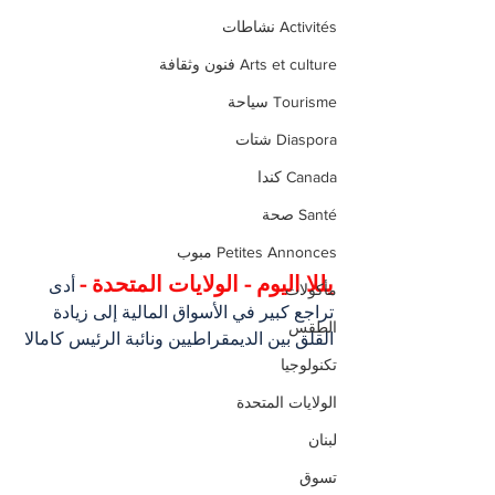
Activités نشاطات
Arts et culture فنون وثقافة
Tourisme سياحة
Diaspora شتات
Canada كندا
Santé صحة
Petites Annonces مبوب
يللا اليوم - الولايات المتحدة -
 أدى 
مأكولات
تراجع كبير في الأسواق المالية إلى زيادة 
الطقس
القلق بين الديمقراطيين ونائبة الرئيس كامالا 
تكنولوجيا
الولايات المتحدة
لبنان
تسوق