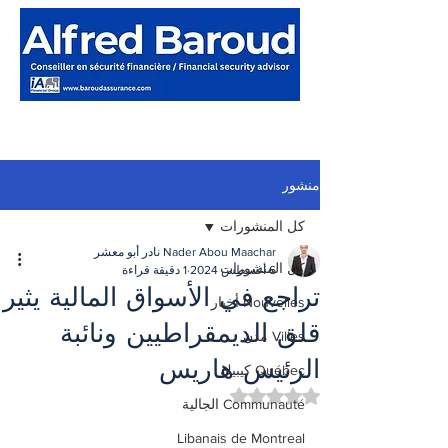
منشور
كل المنشورات
Nader Abou Maachar نادر أبو معشر
كل المنشورات
6 أغسطس 2024
1 دقيقة قراءة
تراجع في الأسواق المالية يثير
Nouvelles أخبار
قلق الديمقراطيين ونائبة
Villes مدن
الرئيس هاريس
Québec كيبيك
تم التقييم بـ ليس رقمًا من أصل 5 نجوم.
Communauté الجالية
Libanais de Montreal