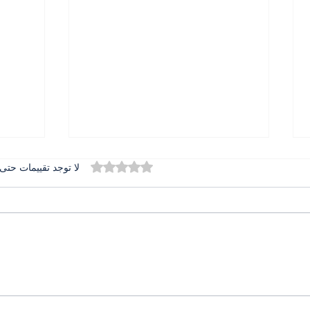
تم التقييم بـ 0 من أصل 5 نجوم.
لا توجد تقييمات حتى 
المطران بولس عبد الساتر في
الدور
تخريج جامعة الحكمة حضور
دعم ا
يرعى الرسالة ويبارك المستقبل