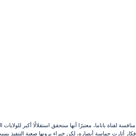
نافسة لقناة باناما، معتبرًا أنها ستحقق استقلالًا أكبر للولايات
لأفكار أثارت حماسة أنصاره، لكن خبراء يرونها صعبة التنفيذ بسب