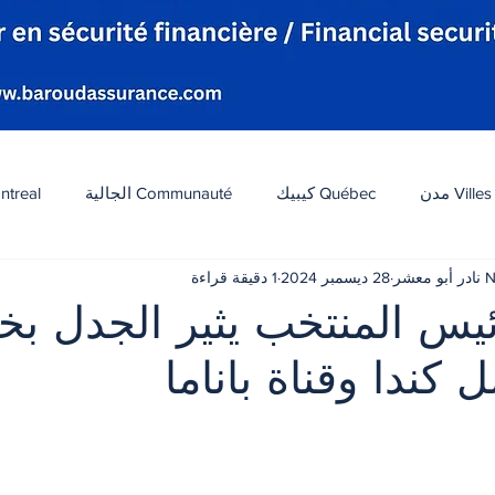
Villes مدن
Québec كيبيك
Communauté الجالية
ntreal
شر
28 ديسمبر 2024
1 دقيقة قراءة
افة
Tourisme سياحة
Diaspora شتات
Canada 
ئيس المنتخب يثير الجدل ب
 كندا وقناة باناما
ات
الطقس
تكنولوجيا
الولايات المتحدة
لبنان
 أصل 5 نجوم.