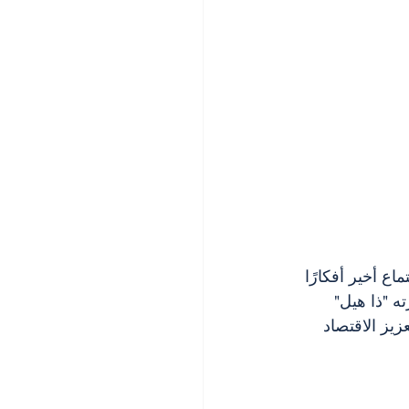
ع أخير أفكارًا 
ته "ذا هيل" 
يز الاقتصاد 