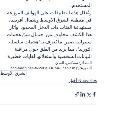
المستخدم.
وتُفعّل هذه التطبيقات على الهواتف الموزعة 
في منطقة الشرق الأوسط وشمال أفريقيا، 
مستهدفة الفئات ذات الدخل المحدود. وأثار 
هذا الكشف مخاوف من احتمال شنّ هجمات 
سيبرانية ضمن ما يُعرف بـ "هجمات سلسلة 
التوريد"، مما يزيد من القلق حول مراقبة 
البيانات الشخصية واستغلالها لغايات خطيرة.
المصادر: سمكس، المدن
الصورة: and-machines-fQVoDe03HoA-unsplash (1)
الشرق الأوسط
Nouvelles أخبار
إظهار الكل
المنشورات الأخيرة