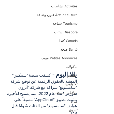
Activités نشاطات
Arts et culture فنون وثقافة
Tourisme سياحة
Diaspora شتات
Canada كندا
Santé صحة
Petites Annonces مبوب
مأكولات
يللا اليوم - 
كشفت منصة "سمكس" 
الطقس
المعنية بالحقوق الرقمية عن توقيع شركة 
تكنولوجيا
"سامسونغ" شراكة مع شركة "آيرون 
الولايات المتحدة
سورس" منذ عام 2022، مما يسمح للأخيرة 
بتثبيت تطبيق "AppCloud" مسبقاً على 
لبنان
هواتف "سامسونغ" من الفئات A وM قبل 
تسوق
بيعها 