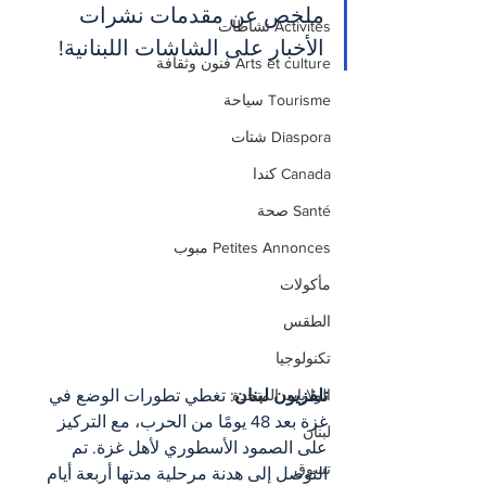
ملخص عن مقدمات نشرات 
Activités نشاطات
الأخبار على الشاشات اللبنانية!
Arts et culture فنون وثقافة
Tourisme سياحة
Diaspora شتات
Canada كندا
Santé صحة
Petites Annonces مبوب
مأكولات
الطقس
تكنولوجيا
تلفزيون لبنان
: تغطي تطورات الوضع في 
الولايات المتحدة
غزة بعد 48 يومًا من الحرب، مع التركيز 
لبنان
على الصمود الأسطوري لأهل غزة. تم 
تسوق
التوصل إلى هدنة مرحلية مدتها أربعة أيام 