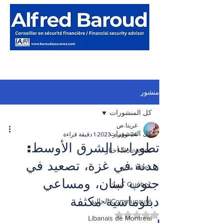
منشور
كل المنشورات
غريتا.ص
كل المنشورات
24 نوفمبر 2023
1 دقيقة قراءة
تطورات الشرق الأوسط:
Nouvelles أخبار
هدنة في غزة، تصعيد في
Villes مدن
جنوب لبنان، ومساعي
Québec كيبيك
دبلوماسية مكثفة
Communauté الجالية
تم التقييم بـ ليس رقمًا من أصل 5 نجوم.
Libanais de Montreal