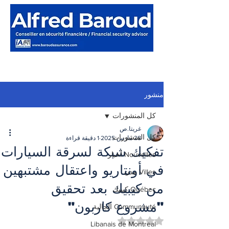
منشور
كل المنشورات
غريتا.ص
كل المنشورات
28 مارس 2025
1 دقيقة قراءة
تفكيك شبكة لسرقة السيارات
Nouvelles أخبار
في أونتاريو واعتقال مشتبهين
Villes مدن
من كيبيك بعد تحقيق
Québec كيبيك
"مشروع كاربون"
Communauté الجالية
تم التقييم بـ ليس رقمًا من أصل 5 نجوم.
Libanais de Montreal