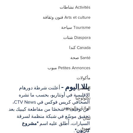
Activités نشاطات
Arts et culture فنون وثقافة
Tourisme سياحة
Diaspora شتات
Canada كندا
Santé صحة
Petites Annonces مبوب
مأكولات
يللا اليوم -
 أعلنت شرطة دورهام 
الطقس
الإقليمية في أونتاريو، بحسب ما نشره 
تكنولوجيا
الصحافي كريس فوكس في CTV News، 
الولايات المتحدة
عن توقيف 11 شخصًا من مقاطعة كيبيك بعد 
تحقيق موسّع في شبكة منظمة لسرقة 
لبنان
السيارات، أُطلق عليه اسم 
"مشروع 
تسوق
كاربون"
.