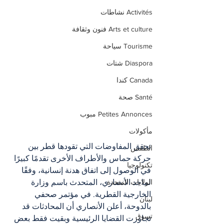
Activités نشاطات
Arts et culture فنون وثقافة
Tourisme سياحة
Diaspora شتات
Canada كندا
Santé صحة
Petites Annonces مبوب
مأكولات
تحقق المفاوضات التي تقودها قطر بين 
الطقس
حركة حماس والأطراف الأخرى تقدمًا كبيرًا 
تكنولوجيا
في الوصول إلى اتفاق هدنة إنسانية، وفقًا 
لماجد الأنصاري، المتحدث باسم وزارة 
الولايات المتحدة
الخارجية القطرية. في مؤتمر صحفي 
لبنان
بالدوحة، أعلن الأنصاري أن المحادثات قد 
تسوق
تجاوزت القضايا الرئيسية وبقيت فقط بعض 