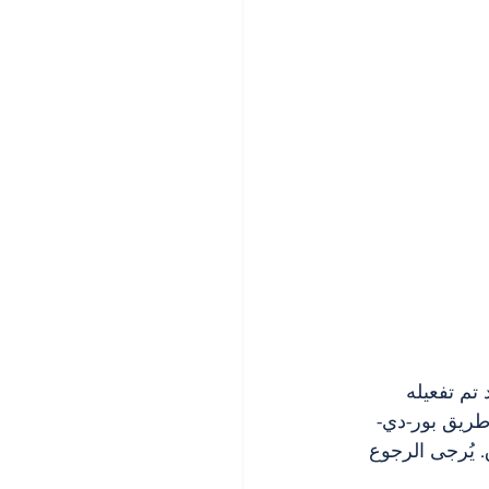
تم تفعيله 
وطريق بور-دي-
 يُرجى الرجوع 