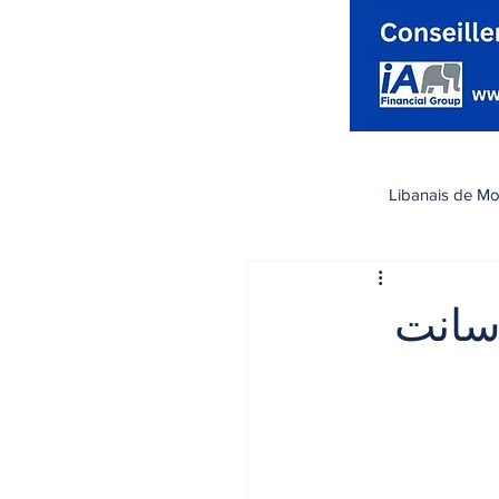
Libanais de Mo
كندا
Santé صحة
 سانت
تسوق
رياضة
اقتصاد