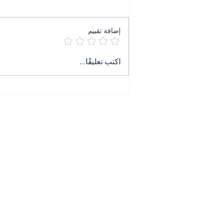
إضافة تقييم
٤ آب ليس ذكرى بل جريمة
اكتب تعليقًا...
تنتظر حكمها
All News
Contact
الرئيسية