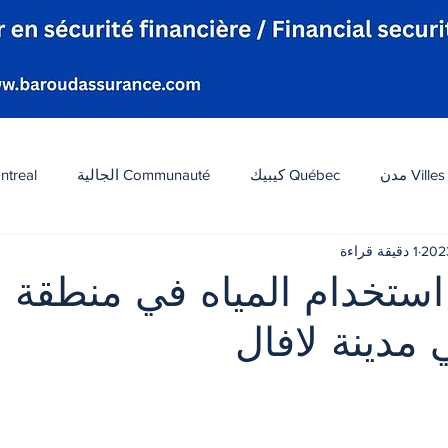
Villes مدن
Québec كيبيك
Communauté الجالية
ntreal
1 دقيقة قراءة
افة
Tourisme سياحة
Diaspora شتات
Canada 
 استخدام المياه في منطقة
 مدينة لافال
ات
الطقس
تكنولوجيا
الولايات المتحدة
لبنان
 أصل 5 نجوم.