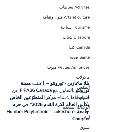
Activités نشاطات
Arts et culture فنون وثقافة
Tourisme سياحة
Diaspora شتات
Canada كندا
Santé صحة
Petites Annonces مبوب
مأكولات
يللا ماغازين - تورونتو – 
 أعلنت 
مدينة 
الطقس
تورونتو
 بالتعاون مع 
FIFA26 Canada
 عن 
استعدادها لافتتاح 
مركز المتطوّعين الخاص 
تكنولوجيا
بكأس العالم لكرة القدم 2026™
 في 
حرم 
الولايات المتحدة
جامعة Humber Polytechnic – Lakeshore 
لبنان
.
Campus
تسوق