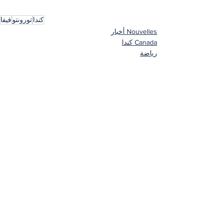
كندا
تورونتو
فيفا
Nouvelles أخبار
Canada كندا
رياضة
إظهار الكل
المنشورات الأخيرة