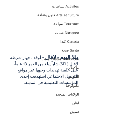
Activités نشاطات
Arts et culture فنون وثقافة
Tourisme سياحة
Diaspora شتات
Canada كندا
Santé صحة
يللا اليوم - لافال - 
أوقف جهاز شرطة 
Petites Annonces مبوب
لافال (SPL) شاباً يبلغ من العمر 13 عاماً، 
مأكولات
على خلفية تهديدات وجهها عبر مواقع 
التواصل الاجتماعي استهدفت إحدى 
الطقس
المؤسسات التعليمية في المدينة.
تكنولوجيا
الولايات المتحدة
لبنان
تسوق