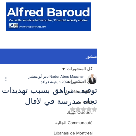
منشور
كل المنشورات
Nader Abou Maachar نادر أبو معشر
كل المنشورات
31 أكتوبر 2024
1 دقيقة قراءة
توقيف مراهق بسبب تهديدات
Nouvelles أخبار
تجاه مدرسة في لافال
Villes مدن
تم التقييم بـ ليس رقمًا من أصل 5 نجوم.
Québec كيبيك
Communauté الجالية
Libanais de Montreal