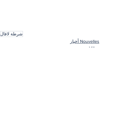
شرطة لافال
Nouvelles أخبار
Villes مدن
إظهار الكل
المنشورات الأخيرة