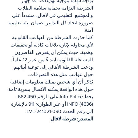
يواجه اتهاماً بتوجيه تهديدات. أكد جهاز 
الشرطة التزامه بحماية سلامة الطلاب 
والمجتمع التعليمي في لافال، مشدداً على 
ضرورة اتخاذ كل التدابير لضمان بيئة تعليمية 
آمنة.
كما حذرت الشرطة من العواقب القانونية 
لأي محاولة لإثارة بلاغات كاذبة أو تحقيقات 
وهمية، حيث يمكن أن يتعرض القاصرون 
للمساءلة القانونية ابتداءً من عمر 12 عاماً. 
ودعت الشرطة الأهالي إلى توعية أبنائهم 
حول عواقب مثل هذه التصرفات.
يُذكر أن أي شخص يمتلك معلومات إضافية 
حول هذه الواقعة يمكنه الاتصال بسرية تامة 
بخط Info-Police على الرقم 450 662-
INFO (4636) أو عبر الطوارئ 911 بالإشارة 
إلى رقم الحدث LVL-241021-090.
المصدر: شرطة لافال