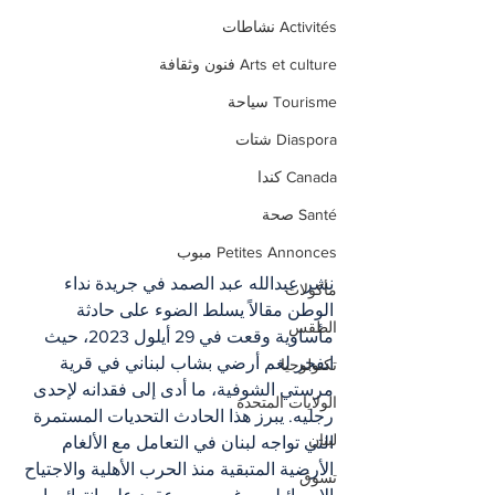
Activités نشاطات
Arts et culture فنون وثقافة
Tourisme سياحة
Diaspora شتات
Canada كندا
Santé صحة
Petites Annonces مبوب
نشر عبدالله عبد الصمد في جريدة نداء 
مأكولات
الوطن مقالاً يسلط الضوء على حادثة 
الطقس
مأساوية وقعت في 29 أيلول 2023، حيث 
انفجر لغم أرضي بشاب لبناني في قرية 
تكنولوجيا
مرستي الشوفية، ما أدى إلى فقدانه لإحدى 
الولايات المتحدة
رجليه. يبرز هذا الحادث التحديات المستمرة 
لبنان
التي تواجه لبنان في التعامل مع الألغام 
الأرضية المتبقية منذ الحرب الأهلية والاجتياح 
تسوق