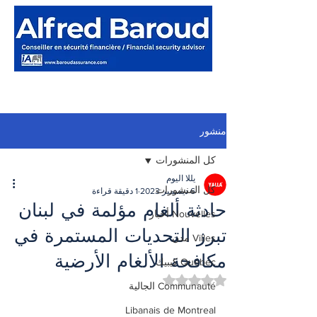
منشور
كل المنشورات
يللا اليوم
كل المنشورات
6 ديسمبر 2023
1 دقيقة قراءة
حادثة ألغام مؤلمة في لبنان
Nouvelles أخبار
تبرز التحديات المستمرة في
Villes مدن
مكافحة الألغام الأرضية
Québec كيبيك
تم التقييم بـ ليس رقمًا من أصل 5 نجوم.
Communauté الجالية
Libanais de Montreal