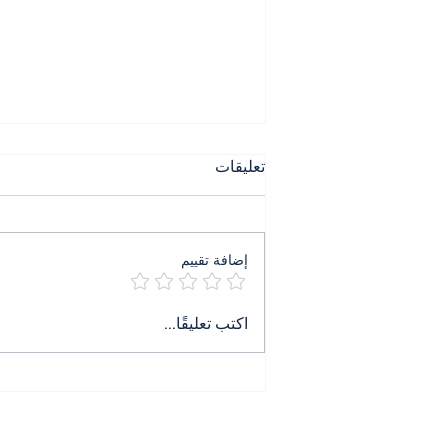
تعليقات
إضافة تقييم
٤ آب ليس ذكرى بل جريمة
اكتب تعليقًا...
تنتظر حكمها