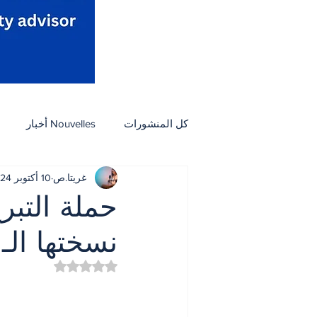
كل المنشورات
Nouvelles أخبار
غريتا.ص
10 أكتوبر 2024
Activités نشاطات
Arts et culture فنون وثق
حملة التبر
نسختها الـ51
Petites Annonces مبوب
مأكول
تم التقييم بـ ليس رقمًا من
ثقافة
أسرة
بيئة