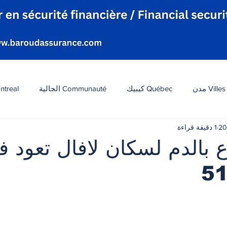
Villes مدن
Québec كيبيك
Communauté الجالية
ntreal
1 دقيقة قراءة
افة
Tourisme سياحة
Diaspora شتات
Canada 
ع بالدم لسكان لافال تعود ف
ات
الطقس
تكنولوجيا
الولايات المتحدة
لبنان
 أصل 5 نجوم.