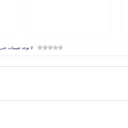
تم التقييم بـ 0 من أصل 5 نجوم.
لا توجد تقييمات حتى 
المطران بولس عبد الساتر في
الدور
تخريج جامعة الحكمة حضور
دعم ا
يرعى الرسالة ويبارك المستقبل