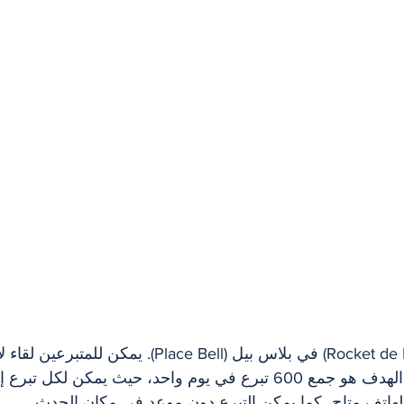
روكيت دي لافال (Rocket de Laval) في بلاس بيل (Place Bell). ي
والمسؤولين المنتخبين. الهدف هو جمع 600 تبرع في يوم واحد، حيث يمكن ل
الهاتف متاح، كما يمكن التبرع دون موعد في مكان الحدث.