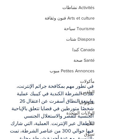
Activités نشاطات
Arts et culture فنون وثقافة
Tourisme سياحة
Diaspora شتات
Canada كندا
Santé صحة
Petites Annonces مبوب
مأكولات
في تطور مهم بمكافحة جرائم الإنترنت، 
الطقس
نفذت الشرطة الكندية في كيبيك عملية 
واسعة النطاق أسفرت عن اعتقال 26 
تكنولوجيا
شخصًا متورطين في قضايا تتعلق بالإباحية 
الولايات المتحدة
الجنسية للقصر والاستغلال الجنسي 
للأطفال عبر الإنترنت. العملية، التي شارك 
لبنان
فيها حوالي 300 من عناصر الشرطة، تمت 
تسوق
بالتنسيق مع عدة أجهزة شرطة محلية.