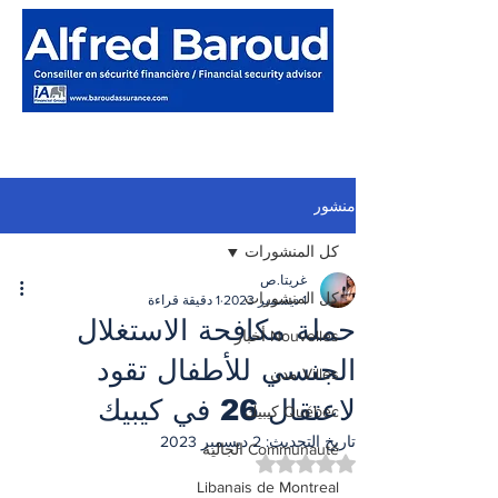
منشور
كل المنشورات
غريتا.ص
كل المنشورات
1 ديسمبر 2023
1 دقيقة قراءة
حملة مكافحة الاستغلال
Nouvelles أخبار
الجنسي للأطفال تقود
Villes مدن
لاعتقال 26 في كيبيك
Québec كيبيك
تاريخ التحديث:
2 ديسمبر 2023
Communauté الجالية
تم التقييم بـ ليس رقمًا من أصل 5 نجوم.
Libanais de Montreal