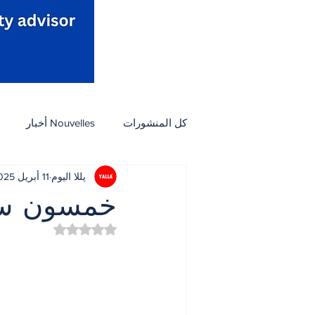
كل المنشورات
Nouvelles أخبار
يللا اليوم
11 أبريل 2025
Activités نشاطات
Arts et culture فنون وثق
خمسون سن
تم التقييم بـ ليس رقمًا من
Petites Annonces مبوب
مأكول
ثقافة
أسرة
بيئة