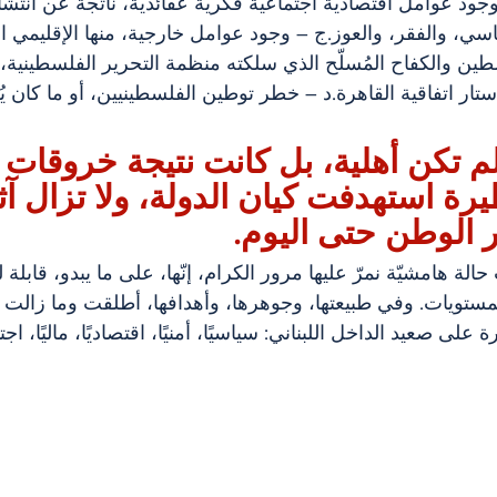
جود عوامل اقتصادية اجتماعية فكرية عقائدية، ناتجة عن انتشا
سي، والفقر، والعوز.ج – وجود عوامل خارجية، منها الإقليمي ال
 والكفاح المُسلّح الذي سلكته منظمة التحرير الفلسطينية، خ
 ستار اتفاقية القاهرة.د – خطر توطين الفلسطينيين، أو ما كان ي
ب 1975 لم تكن أهلية، بل كانت نتيجة خروقات
ة استهدفت كيان الدولة، ولا تزال آثا
ر الوطن حتى اليوم.
م 1975 ليست حالة هامشيّة نمرّ عليها مرور الكرام، إنّها، على ما يبدو، قاب
مستويات. وفي طبيعتها، وجوهرها، وأهدافها، أطلقت وما زالت ت
على صعيد الداخل اللبناني: سياسيًا، أمنيًا، اقتصاديًا، ماليًا، اجتما