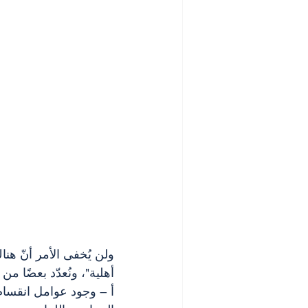
ولن يُخفى الأمر أنّ هن
أهلية"، ونُعدّد بعضًا م
أ – وجود عوامل انقسا