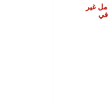
مل غير 
في 