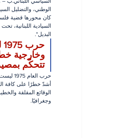
السياسي اللبناني.ب – و
الوطني، والتضليل السيا
كان محورها قضية فلسطين
السيادية اللبنانية، تحت
البديل".
حر
وخارجية خطير
تتحكّم بمصي
حرب العا
أشدّ خطرًا على كافة ال
الوقائع المقلقة والخطيرة 
وجغرافيًا.