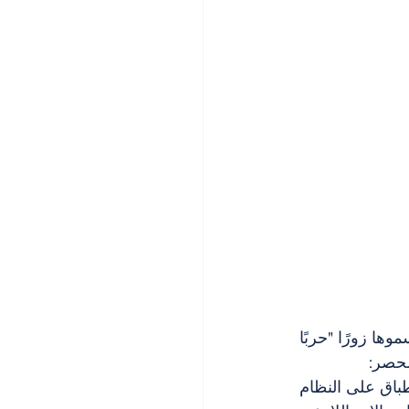
ها زورًا "حربًا 
لحصر:
اق على النظام 