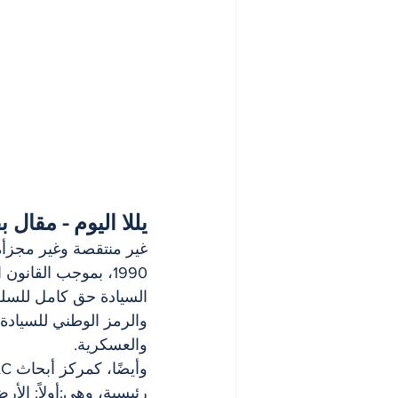
يللا اليوم - مقال 
غير منتقصة وغير مجزأة،
السيادة حق كامل للسلط
والرمز الوطني للسيادة ه
والعسكرية.
رئيسية، وهي:أولاً: الأرض،