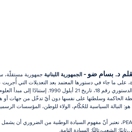
بقلم د. بسام ضو -
 الجمهورية اللبنانية
 جمهورية مستقلّة، سي
 على ما جاء في دستورها المعتمد بعد التعديلات التي أُجريت ع
1990، بموجب القانون الدستوري رقم 18، تاريخ 21 أيلول 1990. 
ة الحاكمة وسلطتها على نفسها دون أيّ تدخّل من جهات أو هي
و: النبالة السياسية للحُكّام، الولاء للوطن، المؤسسات الرسمية
وأيضًا، كمركز أبحاث PEAC، نعتبر أنّ مفهوم السيادة الوطنية من الضروري أن يش
ثانيًا: الشعب،ثالثًا: السيادة التامة.