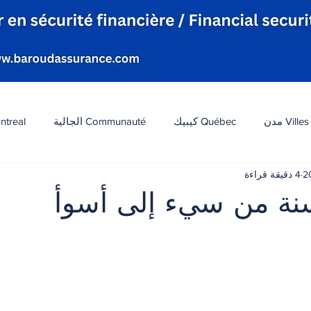
Villes مدن
Québec كيبيك
Communauté الجالية
ntreal
4 دقيقة قراءة
افة
Tourisme سياحة
Diaspora شتات
Canada 
ة من سيء إلى أسوأ
 أصل 5 نجوم.
ات
الطقس
تكنولوجيا
الولايات المتحدة
لبنان