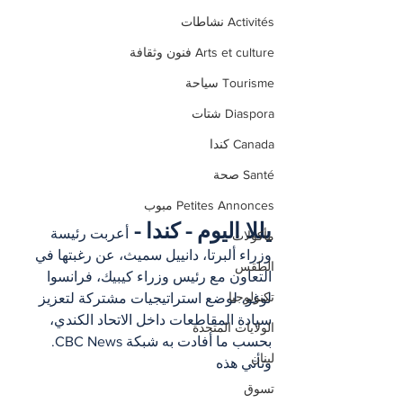
Activités نشاطات
Arts et culture فنون وثقافة
Tourisme سياحة
Diaspora شتات
Canada كندا
Santé صحة
Petites Annonces مبوب
يللا اليوم - كندا - 
أعربت رئيسة 
مأكولات
وزراء ألبرتا، دانييل سميث، عن رغبتها في 
الطقس
التعاون مع رئيس وزراء كيبيك، فرانسوا 
تكنولوجيا
لوغو، لوضع استراتيجيات مشتركة لتعزيز 
سيادة المقاطعات داخل الاتحاد الكندي، 
الولايات المتحدة
بحسب ما أفادت به شبكة CBC News. 
لبنان
وتأتي هذه 
تسوق