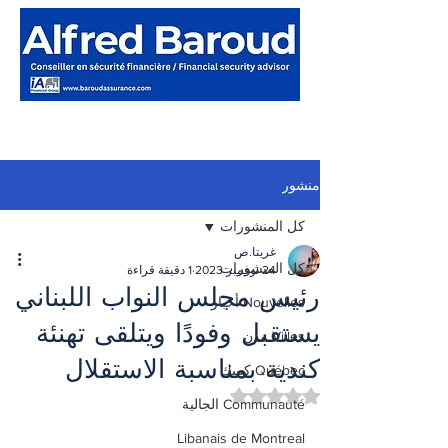
منشور
كل المنشورات
غريتا.ص
كل المنشورات
24 نوفمبر 2023
1 دقيقة قراءة
رئيس مجلس النواب اللبناني
Nouvelles أخبار
يستقبل وفودًا ويتلقى تهنئة
Villes مدن
كندية بمناسبة الاستقلال
Québec كيبيك
تم التقييم بـ ليس رقمًا من أصل 5 نجوم.
Communauté الجالية
Libanais de Montreal