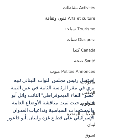
Activités نشاطات
Arts et culture فنون وثقافة
Tourisme سياحة
Diaspora شتات
Canada كندا
Santé صحة
Petites Annonces مبوب
استقبل رئيس مجلس النواب اللبناني نبيه 
مأكولات
بري في مقر الرئاسة الثانية في عين التينة 
الطقس
عضو "اللقاء الديموقراطي" النائب وائل أبو 
فاعور، حيث تمت مناقشة الأوضاع العامة 
تكنولوجيا
والمستجدات السياسية وتداعيات العدوان 
الولايات المتحدة
الإسرائيلي على قطاع غزة ولبنان. أبو فاعور 
لبنان
تسوق