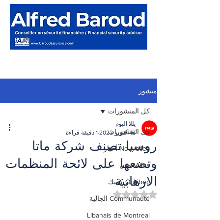
منشور
كل المنشورات
يللا اليوم
كل المنشورات
12 أكتوبر 2022
1 دقيقة قراءة
روسيا تصنف شركة ماتا
Nouvelles أخبار
وتضعها على لائحة المنظمات
Villes مدن
الارهابية
Québec كيبيك
تم التقييم بـ ليس رقمًا من أصل 5 نجوم.
Communauté الجالية
Libanais de Montreal