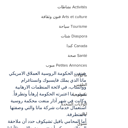
Activités نشاطات
Arts et culture فنون وثقافة
Tourisme سياحة
Diaspora شتات
Canada كندا
Santé صحة
Petites Annonces مبوب
صنفت الحكومة الروسية العملاق الامريكي 
مأكولات
ماتا الذي يملك فايسبوك وانستاغرام 
الطقس
وواتساب، في لائحة المنظمات الارهابية 
بسبب ما اعتبرته الحكومة إرهاباً وتطرفاً.
تكنولوجيا
وكانت في شهر آذار منعت محكمة روسية 
الولايات المتحدة
استعمال خدمات شركة ماتا والتي وصفتها 
لبنان
بالمتطرفة.
أما المحامي بافيل تشيكوف حدد أن ملاحقة 
تسوق