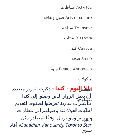
Activités نشاطات
Arts et culture فنون وثقافة
Tourisme سياحة
Diaspora شتات
Canada كندا
Santé صحة
Petites Annonces مبوب
مأكولات
يللا اليوم - كندا -
 ذكرت تقارير متعددة 
الطقس
أن بعض الزوار الذين وصلوا إلى كندا 
تكنولوجيا
بتأشيرات سارية تعرضوا لضغوط لتقديم 
الولايات المتحدة
طلبات لجوء عند وصولهم إلى مطارات 
تورونتو ومونتريال. وفقًا لمصادر مثل 
لبنان
Toronto Star
 و
Canadian Vanguard
، أفاد 
تسوق