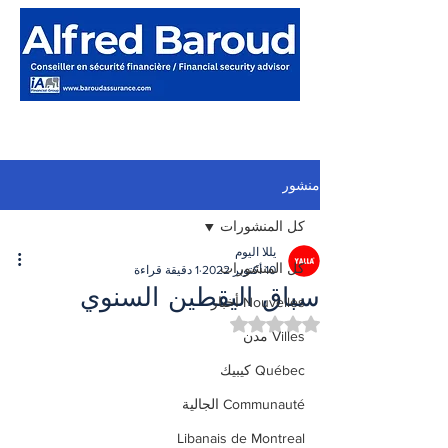
منشور
كل المنشورات
يللا اليوم
كل المنشورات
10 أكتوبر 2022
1 دقيقة قراءة
سباق اليقطين السنوي
Nouvelles أخبار
تم التقييم بـ ليس رقمًا من أصل 5 نجوم.
Villes مدن
Québec كيبيك
Communauté الجالية
Libanais de Montreal