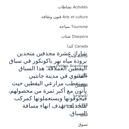
Activités نشاطات
Arts et culture فنون وثقافة
Tourisme سياحة
Diaspora شتات
Canada كندا
شارك عشرة مجذفين متحدين 
Santé صحة
برودة مياه نهر باكونكور في سباق 
Petites Annonces مبوب
اليقطين العملاقة. هذا السباق 
السنوي في مدينة جانتيي 
مأكولات
يستقطب مزارعي اليقطين حيث 
الطقس
يأتون مع أكبر ثمرة من محصولهم، 
تكنولوجيا
فيجوفونها ويستعملونها كمركب 
للتجديف بهدف انهاء مسافة 
الولايات المتحدة
السباق. 
لبنان
تسوق