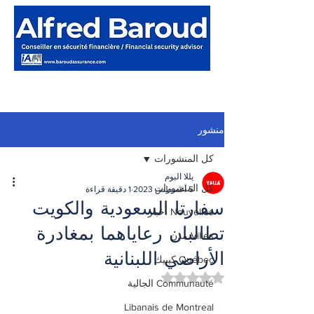
منشور
كل المنشورات
يللا اليوم
كل المنشورات
5 أغسطس 2023
1 دقيقة قراءة
سفارتا السعودية والكويت
Nouvelles أخبار
تطالبان رعاياهما بمغادرة
Villes مدن
الأراضي اللبنانية
Québec كيبيك
تم التقييم بـ ليس رقمًا من أصل 5 نجوم.
Communauté الجالية
Libanais de Montreal