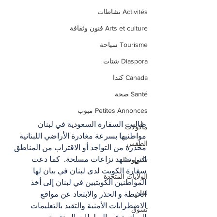
Activités نشاطات
Arts et culture فنون وثقافة
Tourisme سياحة
Diaspora شتات
Canada كندا
Santé صحة
Petites Annonces مبوب
طالبت السفارة السعودية في لبنان 
مأكولات
مواطنيها بسرعة مغادرة الأراضي اللبنانية 
الطقس
محذرة من التواجد أو الاقتراب من المناطق 
التي تشهد نزاعات مسلحة.  كما دعت 
تكنولوجيا
سفارة الكويت لدى لبنان في بيان لها 
الولايات المتحدة
المواطنين الكويتيين في لبنان إلى أخذ 
لبنان
الحيطة و الحذر والابتعاد عن مواقع 
الاضطرابات الأمنية والتقيد بالتعليمات 
تسوق