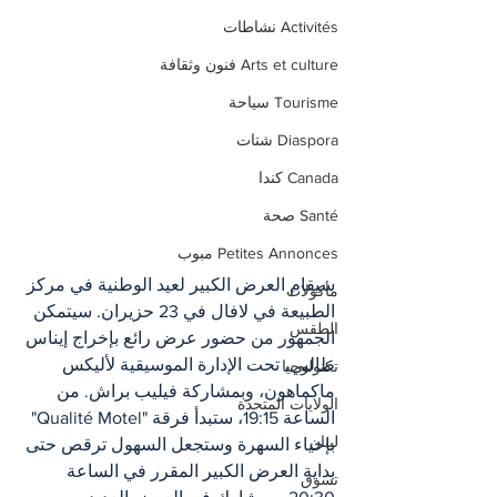
Activités نشاطات
Arts et culture فنون وثقافة
Tourisme سياحة
Diaspora شتات
Canada كندا
Santé صحة
Petites Annonces مبوب
سيقام العرض الكبير لعيد الوطنية في مركز 
مأكولات
الطبيعة في لافال في 23 حزيران. سيتمكن 
الطقس
الجمهور من حضور عرض رائع بإخراج إيناس 
طالبي، تحت الإدارة الموسيقية لأليكس 
تكنولوجيا
ماكماهون، وبمشاركة فيليب براش. من 
الولايات المتحدة
الساعة 19:15، ستبدأ فرقة "Qualité Motel" 
لبنان
بإحياء السهرة وستجعل السهول ترقص حتى 
بداية العرض الكبير المقرر في الساعة 
تسوق