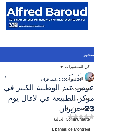
منشور
كل المنشورات
غريتا.ص
كل المنشورات
28 مايو 2024
2 دقيقة قراءة
عرض عيد الوطنية الكبير في
Nouvelles أخبار
مركز الطبيعة في لافال يوم
Villes مدن
23 حزيران
Québec كيبيك
تم التقييم بـ ليس رقمًا من أصل 5 نجوم.
Communauté الجالية
Libanais de Montreal