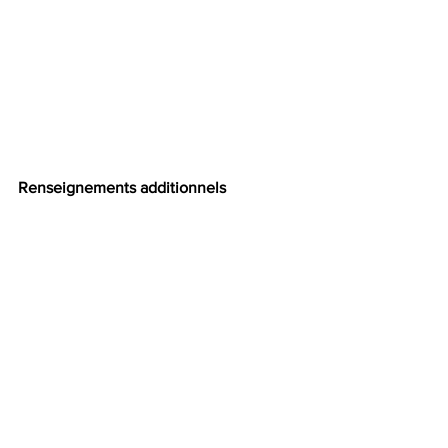
Renseignements additionnels
fetenationale.laval.ca
facebook.com/villedelavalpageofficielle
twitter.com/villedelavalqc
Suivez 
#fetenationale
#Laval
Crédit photo : Vincent Girard
مدينة لافال
نشاطات
Nouvelles أخبار
Villes مدن