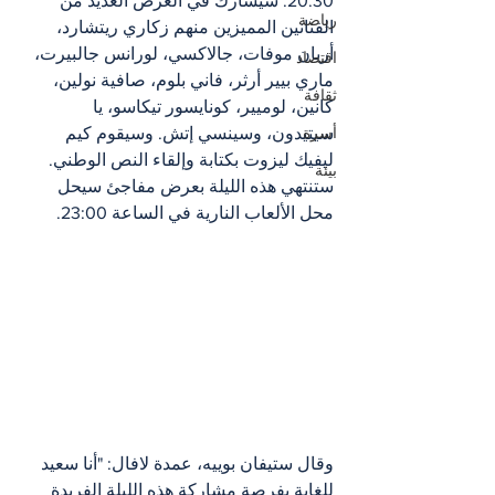
20:30. سيشارك في العرض العديد من 
رياضة
الفنانين المميزين منهم زكاري ريتشارد، 
أريان موفات، جالاكسي، لورانس جالبيرت، 
اقتصاد
ماري بيير أرثر، فاني بلوم، صافية نولين، 
ثقافة
كانين، لوميير، كونايسور تيكاسو، يا 
سيتيدون، وسينسي إتش. وسيقوم كيم 
أسرة
ليفيك ليزوت بكتابة وإلقاء النص الوطني. 
بيئة
ستنتهي هذه الليلة بعرض مفاجئ سيحل 
محل الألعاب النارية في الساعة 23:00.
وقال ستيفان بوييه، عمدة لافال: "أنا سعيد 
للغاية بفرصة مشاركة هذه الليلة الفريدة 