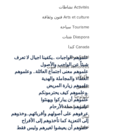
Activités نشاطات
Arts et culture فنون وثقافة
Tourisme سياحة
Diaspora شتات
Canada كندا
Santé صحة
علموهم الواجبات ..يكفينا اجيال لا تعرف 
شيئاً عن الواجب والأصول
Petites Annonces مبوب
علموهم معنى اجتماع العائلة.. وعلموهم 
مأكولات
العطاء والمجاملة والهدية
علموهم زيارة المريض
الطقس
.وعلموهم كيف يحترمونكم
تكنولوجيا
علموهم أن يباركوا ويهنئوا
علموهم صلة الأرحام
الولايات المتحدة
عرفوهم على أصولهم وأقربائهم..وخذوهم 
لبنان
إلى التعزية كما تأخذوهم إلى الأفراح
تسوق
علموهم أن يعيشوا لغيرهم وليس فقط 