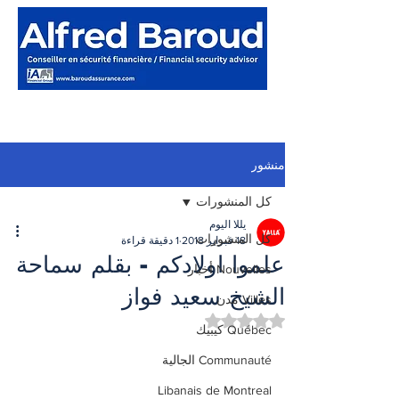
منشور
كل المنشورات
يللا اليوم
كل المنشورات
18 فبراير 2018
1 دقيقة قراءة
علموا اولادكم - بقلم سماحة
Nouvelles أخبار
الشيخ سعيد فواز
Villes مدن
تم التقييم بـ ليس رقمًا من أصل 5 نجوم.
Québec كيبيك
Communauté الجالية
Libanais de Montreal