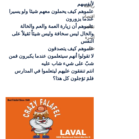
لأنفسهم
رياضة
علموهم كيف يحملون معهم شيئا ولو يسيرا 
اقتصاد
عندما يزورون
علموهم أن زيارة العمة والعم والخالة 
ثقافة
والخال ليس سخافة وليس شيئاً ثقيلاً على 
أسرة
النفس
بيئة
علموهم كيف يتصدقون
لا تقولوا أنهم سيتعلمون عندما يكبرون فمن 
شبّ على شيء شاب عليه
انتم تنفقون عليهم ليتعلموا في المدارس 
فلمَ تؤجلون كل هذا؟