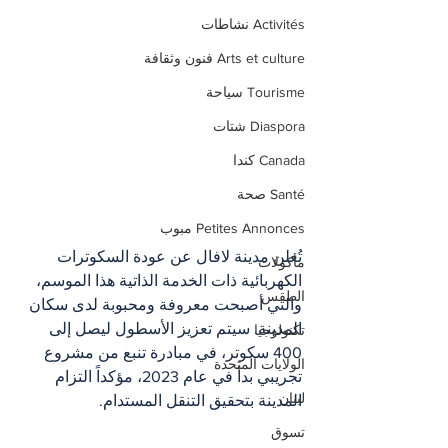
Activités نشاطات
Arts et culture فنون وثقافة
Tourisme سياحة
Diaspora شتات
Canada كندا
Santé صحة
Petites Annonces مبوب
تُعلن مدينة لافال عن عودة السكوترات 
مأكولات
الكهربائية ذات الخدمة الذاتية هذا الموسم، 
الطقس
والتي أصبحت معروفة ومحبوبة لدى سكان 
المدينة. سيتم تعزيز الأسطول ليصل إلى 
تكنولوجيا
400 سكوتر، في مبادرة تنبع من مشروع 
الولايات المتحدة
تجريبي بدأ في عام 2023، مؤكداً التزام 
لبنان
المدينة بتحقيق التنقل المستدام.
تسوق