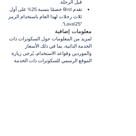
قبل الرحلة.
تقدم Bird خصمًا بنسبة 25% على أول 
ثلاث رحلات لهذا العام باستخدام الرمز 
"Laval25".
معلومات إضافية
لمزيد من المعلومات حول السكوترات ذات 
الخدمة الذاتية، بما في ذلك الأسعار 
والموردين وقواعد الاستخدام، يُرجى زيارة 
الموقع الرسمي للسكوترات ذات الخدمة 
الذاتية في لافال.
Trottinettes en libre-service à Laval
Plan climatique – Horizon 2035
Projet pilote relatif à l’utilisation 
des appareils de transport 
personnel motorisés du MTMD
Libellé photo : 
Vladana Zlatic, directrice 
générale de Lime Canada, Vasilios 
Karidogiannis, conseiller municipal de 