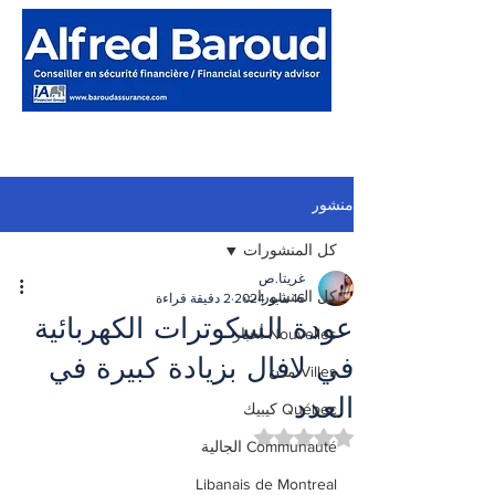
منشور
كل المنشورات
غريتا.ص
كل المنشورات
16 مايو 2024
2 دقيقة قراءة
عودة السكوترات الكهربائية
Nouvelles أخبار
في لافال بزيادة كبيرة في
Villes مدن
العدد
Québec كيبيك
تم التقييم بـ ليس رقمًا من أصل 5 نجوم.
Communauté الجالية
Libanais de Montreal