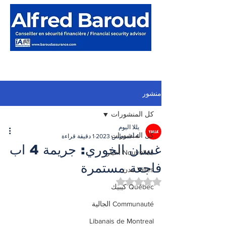
منشور
كل المنشورات
يللا اليوم
كل المنشورات
4 أغسطس 2023
1 دقيقة قراءة
غسان الخوري: جريمة 4 اب
Nouvelles أخبار
فاجعة مستمرة
Villes مدن
تم التقييم بـ ليس رقمًا من أصل 5 نجوم.
Québec كيبيك
Communauté الجالية
Libanais de Montreal