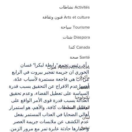
Activités نشاطات
Arts et culture فنون وثقافة
Tourisme سياحة
Diaspora شتات
Canada كندا
Santé صحة
رأى رئيس تجمع "رابطة لبكرا" غسان 
Petites Annonces مبوب
الخوري ان جريمة تفجير بيروت في الرابع 
مأكولات
من اب هي فاجعة مستمرة لأسباب عدّة، 
أهمها عدم الافراج عن التحقيق بسبب قدرة 
الطقس
السياسة على تعطيل القضاء، وعدم تحقيق 
تكنولوجيا
العدالة بسبب قدرة قوى الأمر الواقع على 
تعطيل السلطات كافة، والأهم، هو استمرار 
الولايات المتحدة
أهالي الضحايا في العذاب المستمر بفعل 
لبنان
عدم الكشف عن ملابسات جريمة العصر 
تسوق
واعتبارها حادثة عابرة تمر مع مرور الزمن.