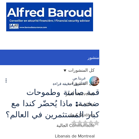
منشور
كل المنشورات
غريتا.ص
كل المنشورات
17 أبريل
1 دقيقة قراءة
قمة صامتة وطموحات
Nouvelles أخبار
ضخمة: ماذا يُحضّر كندا مع
Villes مدن
كبار المستثمرين في العالم؟
Québec كيبيك
تم التقييم بـ ليس رقمًا من أصل 5 نجوم.
Communauté الجالية
Libanais de Montreal