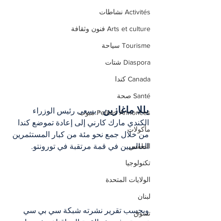
Activités نشاطات
Arts et culture فنون وثقافة
Tourisme سياحة
Diaspora شتات
Canada كندا
Santé صحة
يللا ماغازين
 - يسعى رئيس الوزراء 
Petites Annonces مبوب
الكندي مارك كارني إلى إعادة تموضع كندا 
مأكولات
من خلال جمع نحو مئة من كبار المستثمرين 
العالميين في قمة مرتقبة في تورونتو.
الطقس
تكنولوجيا
الولايات المتحدة
لبنان
وبحسب تقرير نشرته شبكة سي بي سي 
تسوق