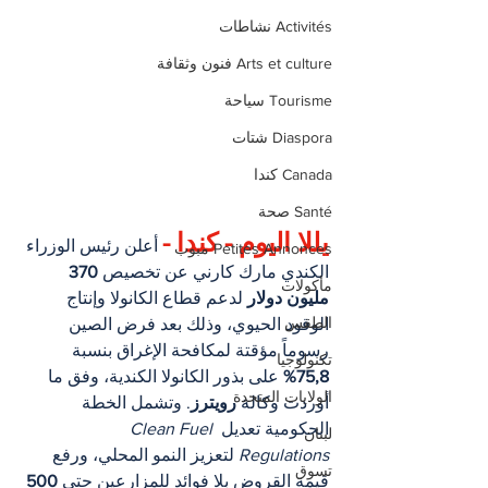
Activités نشاطات
Arts et culture فنون وثقافة
Tourisme سياحة
Diaspora شتات
Canada كندا
Santé صحة
يللا اليوم - كندا -
 أعلن رئيس الوزراء 
Petites Annonces مبوب
الكندي مارك كارني عن تخصيص 
370 
مأكولات
مليون دولار
 لدعم قطاع الكانولا وإنتاج 
الطقس
الوقود الحيوي، وذلك بعد فرض الصين 
رسوماً مؤقتة لمكافحة الإغراق بنسبة 
تكنولوجيا
75,8%
 على بذور الكانولا الكندية، وفق ما 
الولايات المتحدة
أوردت وكالة 
رويترز
. وتشمل الخطة 
الحكومية تعديل 
Clean Fuel 
لبنان
Regulations
 لتعزيز النمو المحلي، ورفع 
تسوق
قيمة القروض بلا فوائد للمزارعين حتى 
500 