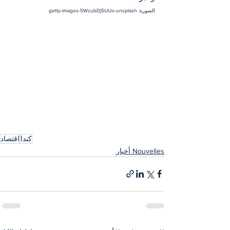
الصورة: getty-images-5WcubDj5UUo-unsplash
كندا
اقتصاد
Nouvelles أخبار