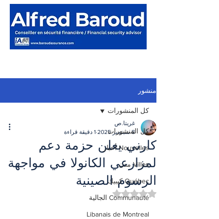
منشور
كل المنشورات
غريتا.ص
كل المنشورات
8 سبتمبر 2025
1 دقيقة قراءة
كارني يعلن حزمة دعم
Nouvelles أخبار
لمزارعي الكانولا في مواجهة
Villes مدن
الرسوم الصينية
Québec كيبيك
تم التقييم بـ ليس رقمًا من أصل 5 نجوم.
Communauté الجالية
Libanais de Montreal