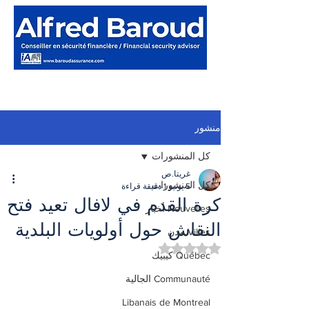
منشور
كل المنشورات
غريتا.ص
كل المنشورات
5 يونيو
1 دقيقة قراءة
كرة القدم في لافال تعيد فتح
Nouvelles أخبار
النقاش حول أولويات البلدية
Villes مدن
تم التقييم بـ ليس رقمًا من أصل 5 نجوم.
Québec كيبيك
Communauté الجالية
Libanais de Montreal