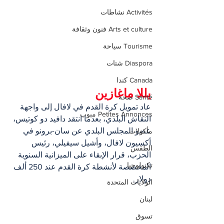
Activités نشاطات
Arts et culture فنون وثقافة
Tourisme سياحة
Diaspora شتات
Canada كندا
يللا ماغازين
Santé صحة
عاد تمويل كرة القدم في لافال إلى واجهة 
Petites Annonces مبوب
النقاش البلدي، بعدما انتقد دافيد دو كوتيس، 
عضو المجلس البلدي عن سان-برونو في 
مأكولات
أكسيون لافال، وأشيل سيفيلي، رئيس 
الطقس
الحزب، قرار الإبقاء على الميزانية السنوية 
تكنولوجيا
المخصصة لأنشطة كرة القدم عند 250 ألف 
دولار.
الولايات المتحدة
لبنان
تسوق