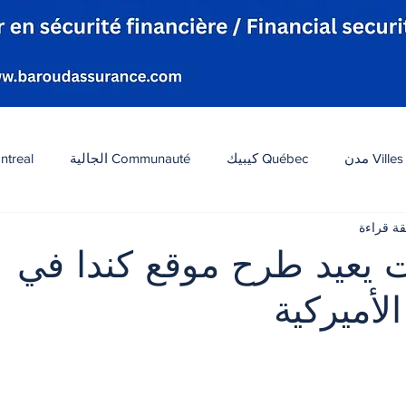
Villes مدن
Québec كيبيك
Communauté الجالية
ntreal
افة
Tourisme سياحة
Diaspora شتات
Canada 
يعيد طرح موقع كندا في
لأميركية
ات
الطقس
تكنولوجيا
الولايات المتحدة
لبنان
 أصل 5 نجوم.