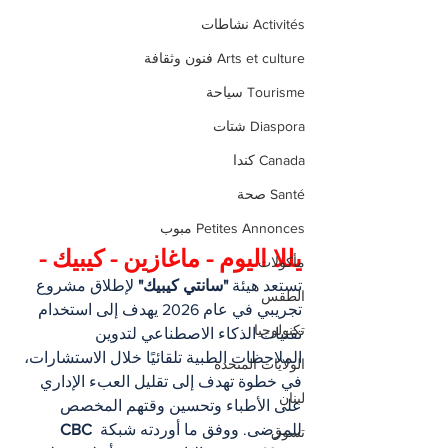
Activités نشاطات
Arts et culture فنون وثقافة
Tourisme سياحة
Diaspora شتات
Canada كندا
Santé صحة
Petites Annonces مبوب
يللا اليوم - ماغازين - كيبيك -
مأكولات
تستعد هيئة 
"سانتي كيبيك"
 لإطلاق مشروع 
الطقس
تجريبي في عام 2026 يهدف إلى استخدام 
تكنولوجيا
تقنيات الذكاء الاصطناعي لتدوين 
الملاحظات الطبية تلقائيًا خلال الاستشارات، 
الولايات المتحدة
في خطوة تهدف إلى تقليل العبء الإداري 
لبنان
على الأطباء وتحسين وقتهم المخصص 
للمرضى. ووفق ما أوردته شبكة 
CBC 
تسوق