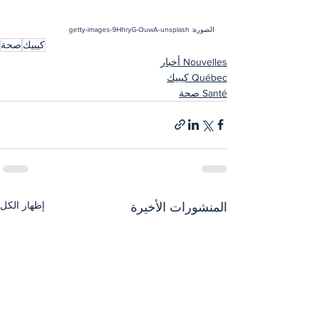
الصورة: getty-images-9HhryG-OuwA-unsplash
كيبيك
صحة
Nouvelles أخبار
Québec كيبيك
Santé صحة
إظهار الكل
المنشورات الأخيرة