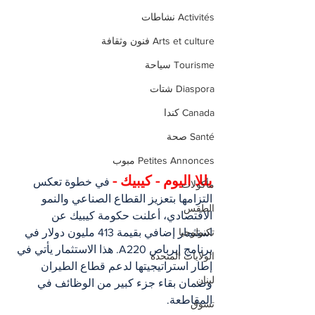
Activités نشاطات
Arts et culture فنون وثقافة
Tourisme سياحة
Diaspora شتات
Canada كندا
Santé صحة
Petites Annonces مبوب
يللا اليوم - كيبيك -
 في خطوة تعكس 
مأكولات
التزامها بتعزيز القطاع الصناعي والنمو 
الطقس
الاقتصادي، أعلنت حكومة كيبيك عن 
استثمار إضافي بقيمة 413 مليون دولار في 
تكنولوجيا
برنامج إيرباص A220. هذا الاستثمار يأتي في 
الولايات المتحدة
إطار استراتيجيتها لدعم قطاع الطيران 
لبنان
وضمان بقاء جزء كبير من الوظائف في 
المقاطعة.
تسوق