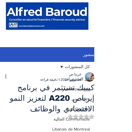
منشور
كل المنشورات
غريتا.ص
كل المنشورات
24 يوليو 2024
1 دقيقة قراءة
كيبيك تستثمر في برنامج
Nouvelles أخبار
إيرباص A220 لتعزيز النمو
Villes مدن
الاقتصادي والوظائف
Québec كيبيك
تم التقييم بـ ليس رقمًا من أصل 5 نجوم.
Communauté الجالية
Libanais de Montreal