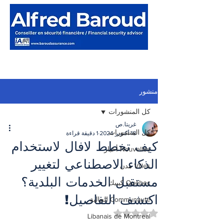
منشور
كل المنشورات
غريتا.ص
كل المنشورات
18 أكتوبر 2024
1 دقيقة قراءة
كيف تخطط لافال لاستخدام
Nouvelles أخبار
الذكاء الاصطناعي لتغيير
Villes مدن
مستقبل الخدمات البلدية؟
Québec كيبيك
اكتشف التفاصيل!
Communauté الجالية
تم التقييم بـ ليس رقمًا من أصل 5 نجوم.
Libanais de Montreal