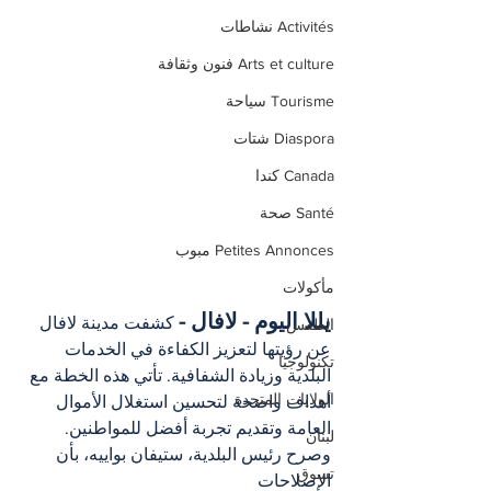
Activités نشاطات
Arts et culture فنون وثقافة
Tourisme سياحة
Diaspora شتات
Canada كندا
Santé صحة
Petites Annonces مبوب
مأكولات
يللا اليوم - لافال -
 كشفت مدينة لافال 
الطقس
عن رؤيتها لتعزيز الكفاءة في الخدمات 
تكنولوجيا
البلدية وزيادة الشفافية. تأتي هذه الخطة مع 
الولايات المتحدة
أهداف واضحة لتحسين استغلال الأموال 
العامة وتقديم تجربة أفضل للمواطنين. 
لبنان
وصرح رئيس البلدية، ستيفان بواييه، بأن 
تسوق
الإصلاحات 