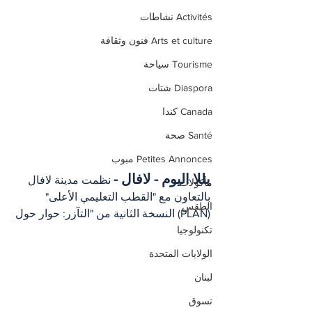
Activités نشاطات
Arts et culture فنون وثقافة
Tourisme سياحة
Diaspora شتات
Canada كندا
Santé صحة
Petites Annonces مبوب
يللا اليوم - لافال -
 نظمت مدينة لافال 
مأكولات
بالتعاون مع "القطب التعليمي الأعلى" 
الطقس
(PLAN) النسخة الثانية من "التآزر: حوار حول 
تكنولوجيا
الولايات المتحدة
لبنان
تسوق