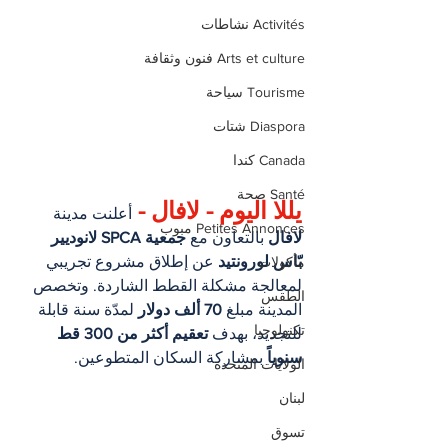
Activités نشاطات
Arts et culture فنون وثقافة
Tourisme سياحة
Diaspora شتات
Canada كندا
Santé صحة
يللا اليوم - لافال - 
أعلنت مدينة 
Petites Annonces مبوب
لافال
 بالتعاون مع 
جمعية SPCA لانوديير 
بّاس لورونتيد
 عن إطلاق مشروع تجريبي 
مأكولات
لمعالجة مشكلة القطط الشاردة. وتخصص 
الطقس
المدينة مبلغ 
70 ألف دولار
 لمدّة سنة قابلة 
تكنولوجيا
للتجديد، بهدف 
تعقيم أكثر من 300 قط 
سنوياً
 بمشاركة السكان المتطوعين.
الولايات المتحدة
لبنان
تسوق