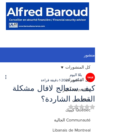
منشور
كل المنشورات
يللا اليوم
كل المنشورات
3 أكتوبر 2025
1 دقيقة قراءة
كيف ستعالج لافال مشكلة
Nouvelles أخبار
القطط الشاردة؟
Villes مدن
تم التقييم بـ ليس رقمًا من أصل 5 نجوم.
Québec كيبيك
Communauté الجالية
Libanais de Montreal