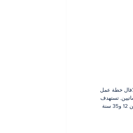
 تبنّت مدينة لافال خطة عمل 
معيين ومؤسساتيين. تستهدف 
الخطة مواجهة قضايا العنف الحضري والانحراف لدى الشباب الذين تتراوح أعمارهم بين 12 و35 سنة 