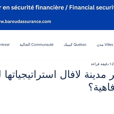
Villes مدن
Québec كيبيك
Communauté الجالية
ntreal
1 دقيقة قراءة
افة
Tourisme سياحة
Diaspora شتات
Canada 
ر مدينة لافال استراتيجياتها
فاهية؟
ات
الطقس
تكنولوجيا
الولايات المتحدة
لبنان
 أصل 5 نجوم.