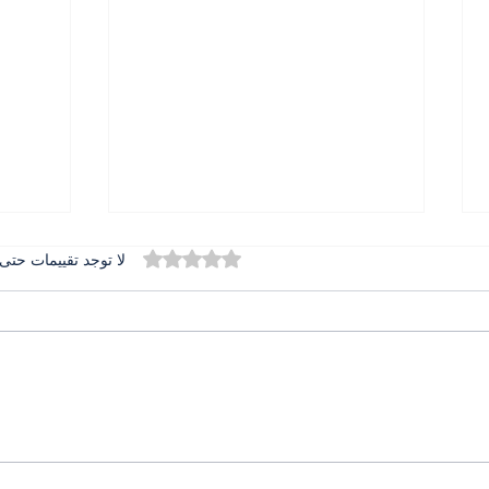
تم التقييم بـ 0 من أصل 5 نجوم.
لا توجد تقييمات حتى 
المطران بولس عبد الساتر في
الدور
تخريج جامعة الحكمة حضور
دعم ا
يرعى الرسالة ويبارك المستقبل