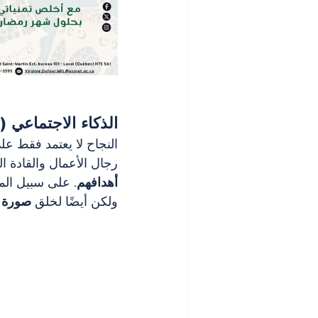
الذكاء الاجتماعي (SQ – Social Quotient): فن التأثير والتواصل
النجاح لا يعتمد فقط عل
رجال الأعمال والقادة ال
أهدافهم
. على سبيل المث
ولكن أيضًا لخلق 
صورة ج