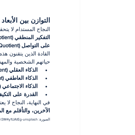
التوازن بين الأبعاد
النجاح المستدام لا يتح
التفكير المنطقي (IQ – Intelligence Quotient)
على التواصل (SQ – Social Quotient)
القادة الذين يتقنون هذه
حياتهم الشخصية والمهني
الذكاء العقلي (IQ – Intelligence Quotient) يساعدك على التفكير بوضوح،
الذكاء العاطفي (EQ – Emotional Quotient) يمكنك من بناء علاقات قوية،
الذكاء الاجتماعي (SQ – Social Quotient) يعزز تأثيرك في المجتمع،
القدرة على التكيف (AQ – Adaptability Quotient) تضمن لك النجاح في مواج
في النهاية، النجاح لا
الآخرين، والتأقلم مع ا
الصورة: getty-images-l3M4y1UAIEg-unsplash