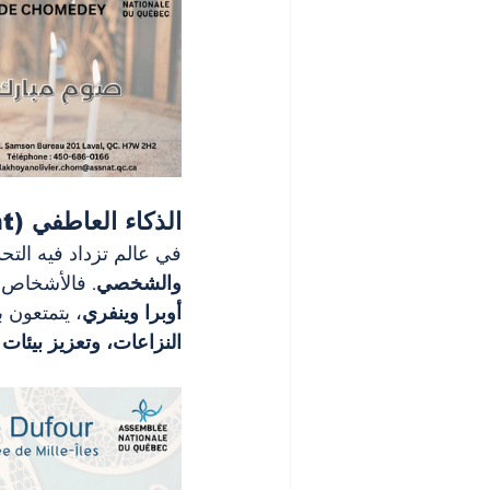
الذكاء العاطفي (EQ – Emotional Quotient): مفتاح العلاقات الإنسانية
في عالم تزداد فيه التحد
والشخصي
. فالأشخاص 
أوبرا وينفري
، يتمتعون 
النزاعات، وتعزيز بيئات ا