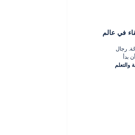
AQ – Adapta): مهارة البقاء في عالم 
ة. رجال 
ن بدأ 
ة والتعلم 