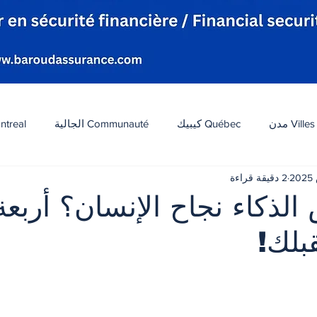
Villes مدن
Québec كيبيك
Communauté الجالية
ntreal
2 دقيقة قراءة
افة
Tourisme سياحة
Diaspora شتات
Canada 
لذكاء نجاح الإنسان؟ أربعة 
بلك!
ات
الطقس
تكنولوجيا
الولايات المتحدة
لبنان
 أصل 5 نجوم.