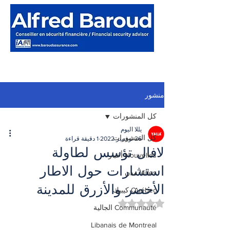
منشور
كل المنشورات
يللا اليوم
كل المنشورات
26 نوفمبر 2022
1 دقيقة قراءة
لافال تؤسس لطاولة
Nouvelles أخبار
استشارات حول الاطار
Villes مدن
الأخضر والأزرق للمدينة
Québec كيبيك
تم التقييم بـ ليس رقمًا من أصل 5 نجوم.
Communauté الجالية
Libanais de Montreal