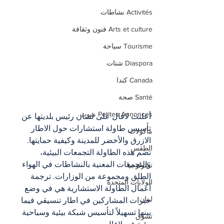
Activités نشاطات
Arts et culture فنون وثقافة
Tourisme سياحة
Diaspora شتات
Canada كندا
Santé صحة
Petites Annonces مبوب
أعلنت لافال على لسان رئيس بلديتها عن 
تأسيس طاولة استشارات حول الاطار 
مأكولات
الازرق والأخضر للمدينة وكيفية حمايتها. 
الطقس
تضم هذه الطاولة التجمعات البيئية، 
والتجمعات المعنية بالنشاطات في الهواء 
تكنولوجيا
الطلق ومجموعة من الوزارات. ترجمة 
الولايات المتحدة
أعمال الطاولة الاستشارية هي في وضع 
لبنان
خبرات المشاركين في اطار تنسيقي فيما 
بينها تسهيلاً لتأسيس شبكة بيئية وسياحية 
تسوق