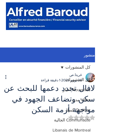
منشور
كل المنشورات
غريتا.ص
كل المنشورات
30 يونيو 2025
1 دقيقة قراءة
لافال تجدد دعمها للبحث عن
Nouvelles أخبار
سكن وتضاعف الجهود في
Villes مدن
مواجهة أزمة السكن
Québec كيبيك
تم التقييم بـ ليس رقمًا من أصل 5 نجوم.
Communauté الجالية
Libanais de Montreal