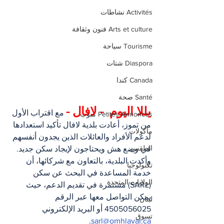
Activités نشاطات
Arts et culture فنون وثقافة
Tourisme سياحة
Diaspora شتات
Canada كندا
Santé صحة
يللا اليوم  - لافال -
 مع اقتراب الأول 
Petites Annonces مبوب
من تموز، أعادت بلدية لافال تأكيد استعدادها 
مأكولات
لدعم الأفراد والعائلات الذين يجدون أنفسهم 
الطقس
في وضع هش ويحتاجون لإيجاد سكن جديد. 
وأكدت البلدية، بالتعاون مع شركائها، أن 
تكنولوجيا
خدمة المساعدة في البحث عن سكن 
الولايات المتحدة
(SARL) مستمرة في تقديم الدعم، حيث 
يمكن التواصل معها عبر الرقم 
لبنان
4505056025 أو البريد الإلكتروني 
تسوق
.
sarl@omhlaval.ca