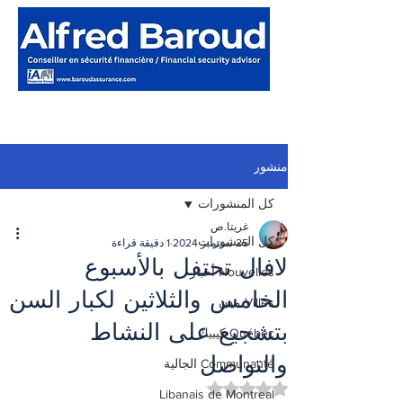
منشور
كل المنشورات
غريتا.ص
كل المنشورات
25 سبتمبر 2024
1 دقيقة قراءة
لافال تحتفل بالأسبوع
Nouvelles أخبار
الخامس والثلاثين لكبار السن
Villes مدن
بتشجيع على النشاط
Québec كيبيك
والتواصل
Communauté الجالية
تم التقييم بـ ليس رقمًا من أصل 5 نجوم.
Libanais de Montreal