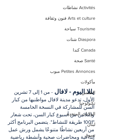
Activités نشاطات
Arts et culture فنون وثقافة
Tourisme سياحة
Diaspora شتات
Canada كندا
Santé صحة
Petites Annonces مبوب
مأكولات
يللا اليوم - لافال 
- من 1 إلى 7 تشرين 
الطقس
الأول، تدعو مدينة لافال مواطنيها من كبار 
تكنولوجيا
السن للمشاركة في النسخة الخامسة 
الولايات المتحدة
والثلاثين من أسبوع كبار السن، تحت شعار 
"1001 طريقة للنشاط". يتضمن البرنامج أكثر 
لبنان
من أربعين نشاطًا متنوعًا يشمل ورش عمل 
تسوق
إبداعية ومحاضرات صحية وأنشطة رياضية 