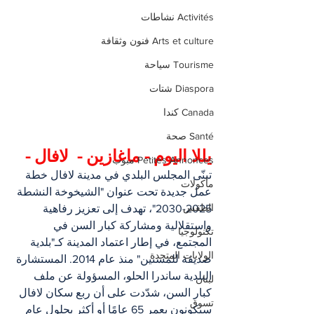
Activités نشاطات
Arts et culture فنون وثقافة
Tourisme سياحة
Diaspora شتات
Canada كندا
Santé صحة
يللا اليوم - ماغازين -  لافال -
Petites Annonces مبوب
تبنّى المجلس البلدي في مدينة لافال خطة 
مأكولات
عمل جديدة تحت عنوان "الشيخوخة النشطة 
الطقس
2025-2030"، تهدف إلى تعزيز رفاهية 
واستقلالية ومشاركة كبار السن في 
تكنولوجيا
المجتمع، في إطار اعتماد المدينة كـ"بلدية 
الولايات المتحدة
صديقة للمسنين" منذ عام 2014. المستشارة 
البلدية ساندرا الحلو، المسؤولة عن ملف 
لبنان
كبار السن، شدّدت على أن ربع سكان لافال 
تسوق
سيكونون بعمر 65 عامًا أو أكثر بحلول عام 