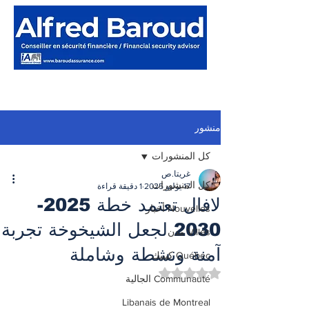
منشور
كل المنشورات
غريتا.ص
كل المنشورات
17 يوليو 2025
1 دقيقة قراءة
لافال تعتمد خطة 2025-
Nouvelles أخبار
2030 لجعل الشيخوخة تجربة
Villes مدن
آمنة ونشطة وشاملة
Québec كيبيك
تم التقييم بـ ليس رقمًا من أصل 5 نجوم.
Communauté الجالية
Libanais de Montreal