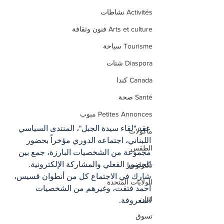
Activités نشاطات
Arts et culture فنون وثقافة
Tourisme سياحة
Diaspora شتات
Canada كندا
Santé صحة
Petites Annonces مبوب
عقد "لقاء سيدة الجبل"، المنتدى السياسي 
مأكولات
اللبناني، اجتماعه الدوري مؤخراً بحضور 
الطقس
مجموعة من الشخصيات البارزة، جمع بين 
الحضور الفعلي والمشاركة الإلكترونية. 
تكنولوجيا
شارك في الاجتماع كل من أنطوان قسيس، 
الولايات المتحدة
أحمد فتفت، وغيرهم من الشخصيات 
لبنان
المعروفة.
تسوق