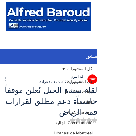
منشور
كل المنشورات
يللا اليوم
كل المنشورات
13 نوفمبر 2023
1 دقيقة قراءة
لقاء سيدة الجبل يُعلن موقفاً
Nouvelles أخبار
حاسماً: دعم مطلق لقرارات
Villes مدن
قمة الرياض
Québec كيبيك
تم التقييم بـ ليس رقمًا من أصل 5 نجوم.
Communauté الجالية
Libanais de Montreal