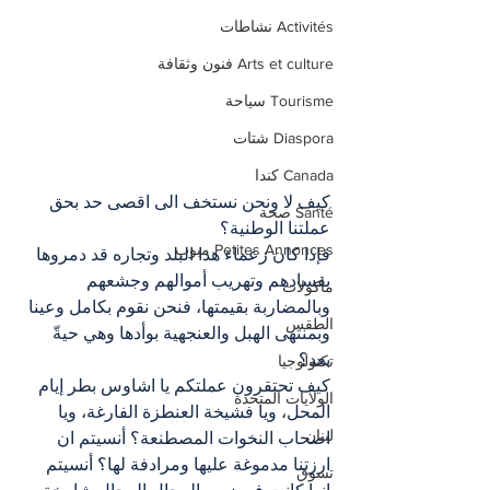
Activités نشاطات
Arts et culture فنون وثقافة
Tourisme سياحة
Diaspora شتات
Canada كندا
كيف لا ونحن نستخف الى اقصى حد بحق 
Santé صحة
عملتنا الوطنية؟
Petites Annonces مبوب
فإذا كان زعماء هذا البلد وتجاره قد دمروها 
بفسادهم وتهريب أموالهم وجشعهم 
مأكولات
وبالمضاربة بقيمتها، فنحن نقوم بكامل وعينا 
الطقس
وبمنتهى الهبل والعنجهية بوأدها وهي حيةّ 
بعد؟
تكنولوجيا
كيف تحتقرون عملتكم يا اشاوس بطر إيام 
الولايات المتحدة
المحل، ويا فشيخة العنطزة الفارغة، ويا 
لبنان
اصحاب النخوات المصطنعة؟ أنسيتم ان 
ارزتنا مدموغة عليها ومرادفة لها؟ أنسيتم 
تسوق