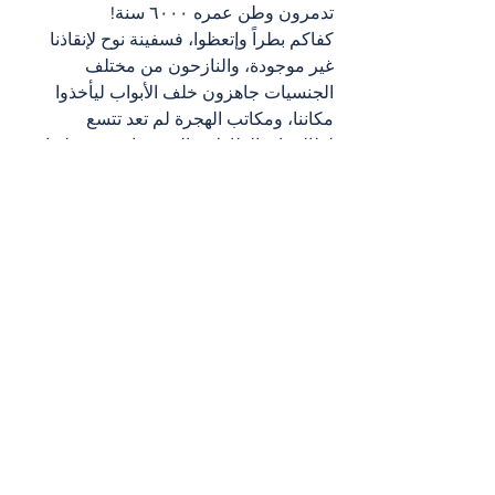
تدمرون وطن عمره ٦٠٠٠ سنة!
كفاكم بطراً وإتعظوا، فسفينة نوح لإنقاذنا 
غير موجودة، والنازحون من مختلف 
الجنسيات جاهزون خلف الأبواب ليأخذوا 
مكاننا، ومكاتب الهجرة لم تعد تتسع 
لطالبيها، والطاولات التي تتراقصون عليها 
في سهراتكم باتت لا تحمل كفركم فيما 
الناس موجوعة، وسدوم وعمورة باتت تنادينا 
ونحن في غياهب اللا وعي.
هلقد بحبك يا لبنان
جورج يونس
لبنان
Nouvelles أخبار