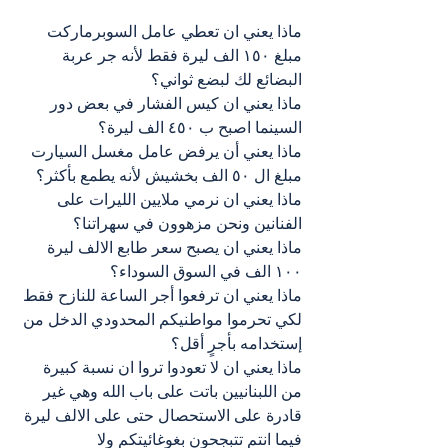
ماذا يعني ان تعطي عامل السوبرماركت 
مبلغ ١٥٠ الف ليرة فقط لأنه جر عربة 
البضائع لك لبضع ثواني؟
ماذا يعني ان كيس الفشار في بعض دور 
السينما اصبح ب ٤٥٠ الف ليرة؟
ماذا يعني أن يرفض عامل مغسل السيارت 
مبلغ ال ٥٠ الف بخشيش لأنه يطمع بأكثر؟
ماذا يعني ان نرمي ملايين الليرات على 
الفنانين ونحن مزهوون في سهراتنا؟
ماذا يعني ان يصبح سعر طابع الالف ليرة 
١٠٠ الف في السوق السوداء؟
ماذا يعني ان ترفعوا أجر الساعة للنازح فقط 
لكي تحرموا مواطنيكم المحدودي الدخل من 
إستخدامه بأجرٍ أقل؟
ماذا يعني ان لا تعودوا تروا ان نسبة كبيرة 
من اللبنانيين باتت على باب الله وهي غير 
قادرة على الاستحصال حتى على الالف ليرة 
فيما انتم تتبجحون بغوغائيتكم ولا 