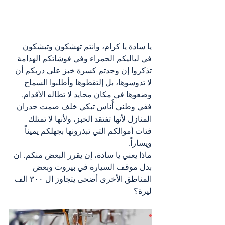
يا سادة يا كرام، وانتم تهشكون وتبشكون 
في لياليكم الحمراء وفي فوشاتكم الهدامة 
تذكروا إن وجدتم كسرة خبز على دربكم أن 
لا تدوسوها، بل إلتقطوها وأطلبوا السماح 
وضعوها في مكان محايد لا تطاله الأقدام. 
ففي وطني أُناس تبكي خلف صمت جدران 
المنازل لأنها تفتقد الخبز، ولأنها لا تمتلك 
فتات أموالكم التي تبذرونها بجهلكم يميناً 
ويساراً.
ماذا يعني يا سادة، إن يقرر البعض منكم. ان 
بدل موقف السيارة في بيروت وبعض 
المناطق الأخرى أضحى يتجاوز ال ٣٠٠ الف 
ليرة؟ 