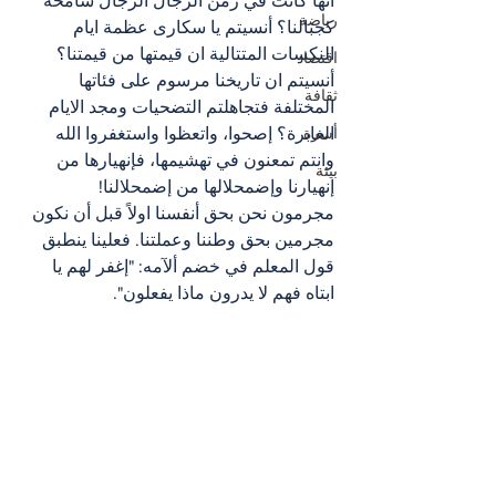
انها كانت في زمن الرجال الرجال شامخة 
رياضة
كجبالنا؟ أنسيتم يا سكارى عظمة ايام 
النكسات المتتالية ان قيمتها من قيمتنا؟ 
اقتصاد
أنسيتم ان تاريخنا مرسوم على فئاتها 
ثقافة
المختلفة فتجاهلتم التضحيات ومجد الايام 
الغابرة؟ إصحوا، واتعظوا واستغفروا الله 
أسرة
وانتم تمعنون في تهشيمها، فإنهيارها من 
بيئة
إنهيارنا وإضمحلالها من إضمحلالنا!
مجرمون نحن بحق أنفسنا اولاً قبل أن نكون 
مجرمين بحق وطننا وعملتنا. فعلينا ينطبق 
قول المعلم في خضم ألآمه: "إغفر لهم يا 
ابتاه فهم لا يدرون ماذا يفعلون".