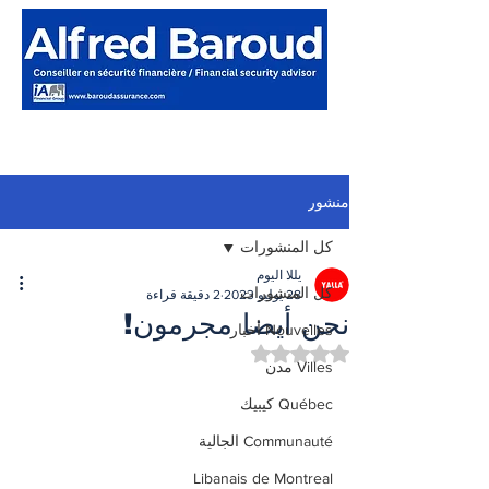
منشور
كل المنشورات
يللا اليوم
كل المنشورات
28 يوليو 2023
2 دقيقة قراءة
نحن أيضا مجرمون!
Nouvelles أخبار
تم التقييم بـ ليس رقمًا من أصل 5 نجوم.
Villes مدن
Québec كيبيك
Communauté الجالية
Libanais de Montreal