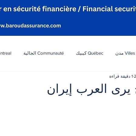
Villes مدن
Québec كيبيك
Communauté الجالية
ntreal
1 دقيقة قراءة
افة
Tourisme سياحة
Diaspora شتات
Canada 
يرى العرب إيران
 أصل 5 نجوم.
ات
الطقس
تكنولوجيا
الولايات المتحدة
لبنان