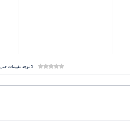
تم التقييم بـ 0 من أصل 5 نجوم.
لا توجد تقييمات حتى 
المطران بولس عبد الساتر في
الدور
تخريج جامعة الحكمة حضور
دعم ا
يرعى الرسالة ويبارك المستقبل