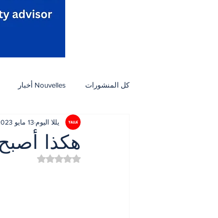
كل المنشورات
Nouvelles أخبار
يللا اليوم
13 مايو 2023
Activités نشاطات
Arts et culture فنون وثق
هكذا أصبح 
تم التقييم بـ ليس رقمًا من
Petites Annonces مبوب
مأكول
ثقافة
أسرة
بيئة