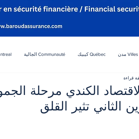
Villes مدن
Québec كيبيك
Communauté الجالية
ntreal
افة
Tourisme سياحة
Diaspora شتات
Canada 
قتصاد الكندي مرحلة الجمو
ن الثاني تثير القلق
ات
الطقس
تكنولوجيا
الولايات المتحدة
لبنان
 أصل 5 نجوم.