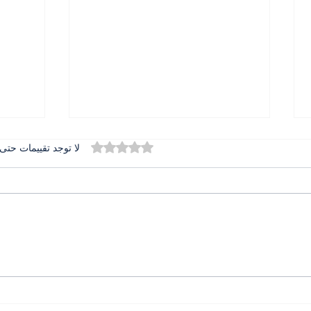
تم التقييم بـ 0 من أصل 5 نجوم.
لا توجد تقييمات حتى 
المطران بولس عبد الساتر في
الدور
تخريج جامعة الحكمة حضور
دعم ا
يرعى الرسالة ويبارك المستقبل