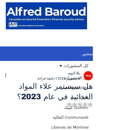
منشور
كل المنشورات
يللا اليوم
كل المنشورات
5 ديسمبر 2022
1 دقيقة قراءة
هل سيستمر غلاء المواد
Nouvelles أخبار
الغذائية في عام 2023؟
Villes مدن
تم التقييم بـ ليس رقمًا من أصل 5 نجوم.
Québec كيبيك
Communauté الجالية
Libanais de Montreal