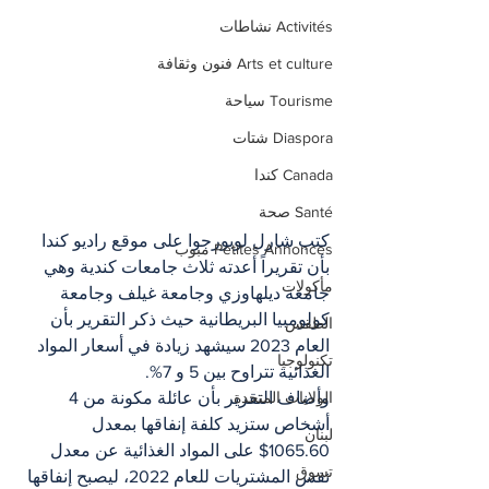
Activités نشاطات
Arts et culture فنون وثقافة
Tourisme سياحة
Diaspora شتات
Canada كندا
Santé صحة
كتب شارل لوبورجوا على موقع راديو كندا 
Petites Annonces مبوب
بأن تقريراً أعدته ثلاث جامعات كندية وهي 
مأكولات
جامعة ديلهاوزي وجامعة غيلف وجامعة 
كولومبيا البريطانية حيث ذكر التقرير بأن 
الطقس
العام 2023 سيشهد زيادة في أسعار المواد 
تكنولوجيا
الغذائية تتراوح بين 5 و 7%.
وأضاف التقرير بأن عائلة مكونة من 4 
الولايات المتحدة
أشخاص ستزيد كلفة إنفاقها بمعدل 
لبنان
1065.60$ على المواد الغذائية عن معدل 
تسوق
نفس المشتريات للعام 2022، ليصبح إنفاقها 