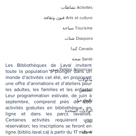
Activités نشاطات
Arts et culture فنون وثقافة
Tourisme سياحة
Diaspora شتات
Canada كندا
Santé صحة
Les Bibliothèques de Laval invitent 
Petites Annonces مبوب
toute la population à plonger dans un 
monde d’activités cet été, en proposant 
مأكولات
une offre d’animations et d’ateliers pour 
les adultes, les familles et les enfants. 
الطقس
Leur programmation estivale, de juin à 
تكنولوجيا
septembre, comprend près de 250 
activités gratuites en bibliothèque, en 
الولايات المتحدة
ligne et dans les parcs lavallois. 
Certaines activités requièrent une 
لبنان
réservation; les inscriptions se feront en 
تسوق
ligne (biblio.laval.ca) à partir du 17 mai, à 