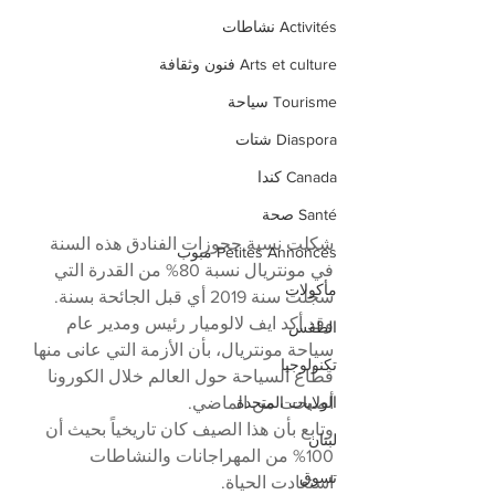
Activités نشاطات
Arts et culture فنون وثقافة
Tourisme سياحة
Diaspora شتات
Canada كندا
Santé صحة
شكلت نسبة حجوزات الفنادق هذه السنة 
Petites Annonces مبوب
في مونتريال نسبة 80% من القدرة التي 
مأكولات
سجلت سنة 2019 أي قبل الجائحة بسنة.
وقد أكد ايف لالوميار رئيس ومدير عام 
الطقس
سياحة مونتريال، بأن الأزمة التي عانى منها 
تكنولوجيا
قطاع السياحة حول العالم خلال الكورونا 
أصبحت من الماضي.
الولايات المتحدة
وتابع بأن هذا الصيف كان تاريخياً بحيث أن 
لبنان
100% من المهراجانات والنشاطات 
تسوق
استعادت الحياة.