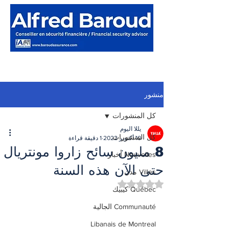
منشور
كل المنشورات
يللا اليوم
كل المنشورات
10 أكتوبر 2022
1 دقيقة قراءة
8 مليون سائح زاروا مونتريال
Nouvelles أخبار
حتى الآن هذه السنة
Villes مدن
تم التقييم بـ ليس رقمًا من أصل 5 نجوم.
Québec كيبيك
Communauté الجالية
Libanais de Montreal