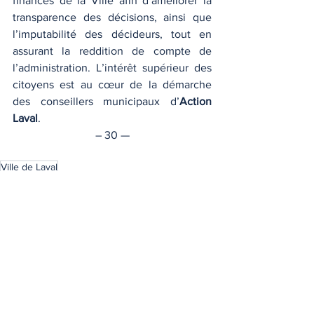
finances de la Ville afin d’améliorer la 
transparence des décisions, ainsi que 
l’imputabilité des décideurs, tout en 
assurant la reddition de compte de 
l’administration. L’intérêt supérieur des 
citoyens est au cœur de la démarche 
des conseillers municipaux d’
Action 
Laval
.
– 30 —
Ville de Laval
Nouvelles أخبار
Villes مدن
إظهار الكل
المنشورات الأخيرة