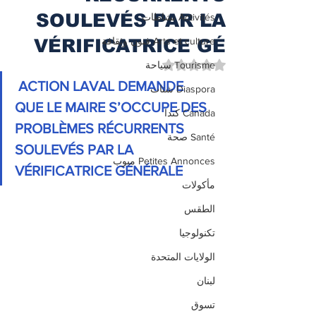
SOULEVÉS PAR LA
Activités نشاطات
Arts et culture فنون وثقافة
VÉRIFICATRICE GÉ
تم التقييم بـ ليس رقمًا من أصل 5 نجوم.
Tourisme سياحة
ACTION LAVAL DEMANDE 
Diaspora شتات
QUE LE MAIRE S’OCCUPE DES
Canada كندا
PROBLÈMES RÉCURRENTS 
Santé صحة
SOULEVÉS PAR LA 
Petites Annonces مبوب
VÉRIFICATRICE GÉNÉRALE
مأكولات
الطقس
تكنولوجيا
الولايات المتحدة
لبنان
تسوق