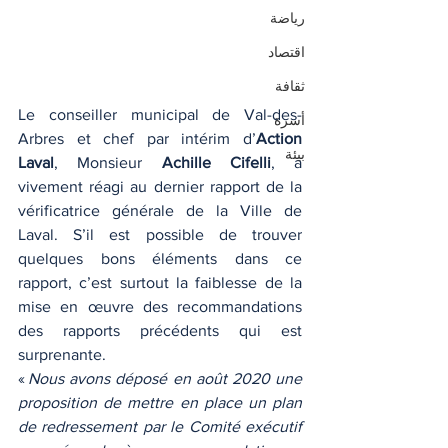
رياضة
اقتصاد
ثقافة
Le conseiller municipal de Val-des-
أسرة
Arbres et chef par intérim d’
Action 
بيئة
Laval
, Monsieur 
Achille Cifelli
, a 
vivement réagi au dernier rapport de la 
vérificatrice générale de la Ville de 
Laval. S’il est possible de trouver 
quelques bons éléments dans ce 
rapport, c’est surtout la faiblesse de la 
mise en œuvre des recommandations 
des rapports précédents qui est 
surprenante.
« 
Nous avons déposé en août 2020 une 
proposition de mettre en place un plan 
de redressement par le Comité exécutif 